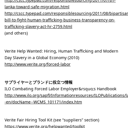
http://cscc.typepad.com/responsiblesourcing/2011/07/sri-
lanka-toward-safe-migration.html
http://cscc.typepad.com/responsiblesourcing/2011/08/bipartisa
bill-to-fight-human-trafficking-business-transparency-on-
trafficking-slavery-act-hr-2759.html
(and others)
Verite Help Wanted: Hiring, Human Trafficking and Modern
Day Slavery in a Global Economy (2010)
http://www.verite.org/forced-labor
サプライヤーとブランドに役立つ情報
ILO Combating Forced Labor Employer&rsquo;s Handbook
http://www.ilo.org/sapfl/Informationresources/ILOPublications/l
-en/docName--WCMS_101171/index.htm
Verite Fair Hiring Tool Kit (see “suppliers” section)
https://www.verite.org/helpwanted/toolkit