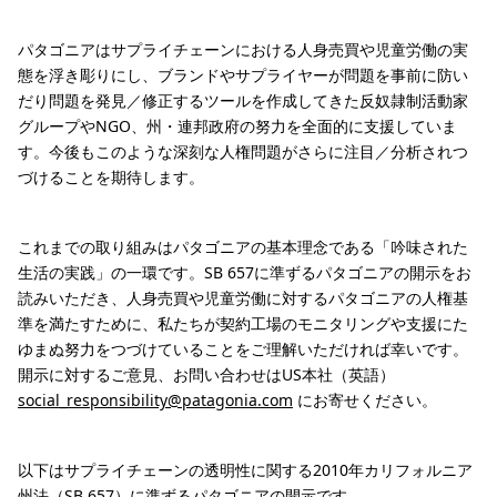
パタゴニアはサプライチェーンにおける人身売買や児童労働の実
態を浮き彫りにし、ブランドやサプライヤーが問題を事前に防い
だり問題を発見／修正するツールを作成してきた反奴隷制活動家
グループやNGO、州・連邦政府の努力を全面的に支援していま
す。今後もこのような深刻な人権問題がさらに注目／分析されつ
づけることを期待します。
これまでの取り組みはパタゴニアの基本理念である「吟味された
生活の実践」の一環です。SB 657に準ずるパタゴニアの開示をお
読みいただき、人身売買や児童労働に対するパタゴニアの人権基
準を満たすために、私たちが契約工場のモニタリングや支援にた
ゆまぬ努力をつづけていることをご理解いただければ幸いです。
開示に対するご意見、お問い合わせはUS本社（英語）
social_responsibility@patagonia.com
にお寄せください。
以下はサプライチェーンの透明性に関する2010年カリフォルニア
州法（SB 657）に準ずるパタゴニアの開示です。