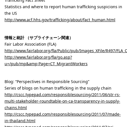
Trafficking Fact Sheet
Statistics and where to report human trafficking suspicions in
the US
http://www.acf.hhs.gov/trafficking/about/fact_human.html
情報と統計 （サプライチェーン関連）
Fair Labor Association (FLA)
http://www.fairlabor.org/fla/Public/pub/Images_XFile/R497/FLA_C
http://www.fairlabor.org/fla/go.asp?
u=/pub/mp&amp;Page=CT_MigrantWorkers
Blog: “Perspectives in Responsible Sourcing”
Series of blogs on human trafficking in the supply chain
http://cscc.typepad.com/responsiblesourcing/2011/06/str-rs-
multi-stakeholder-roundtable-on-ca-transparency-in-supply-
chains.html
http://cscc.typepad.com/responsiblesourcing/2011/07/made-
in-thailand.html