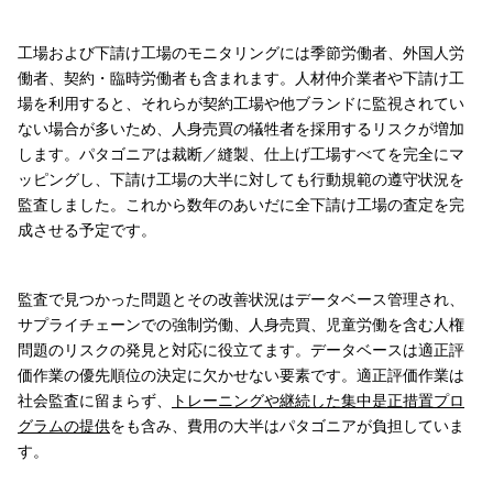
工場および下請け工場のモニタリングには季節労働者、外国人労
働者、契約・臨時労働者も含まれます。人材仲介業者や下請け工
場を利用すると、それらが契約工場や他ブランドに監視されてい
ない場合が多いため、人身売買の犠牲者を採用するリスクが増加
します。パタゴニアは裁断／縫製、仕上げ工場すべてを完全にマ
ッピングし、下請け工場の大半に対しても行動規範の遵守状況を
監査しました。これから数年のあいだに全下請け工場の査定を完
成させる予定です。
監査で見つかった問題とその改善状況はデータベース管理され、
サプライチェーンでの強制労働、人身売買、児童労働を含む人権
問題のリスクの発見と対応に役立てます。データベースは適正評
価作業の優先順位の決定に欠かせない要素です。適正評価作業は
社会監査に留まらず、
トレーニングや継続した集中是正措置プロ
グラムの提供
をも含み、費用の大半はパタゴニアが負担していま
す。