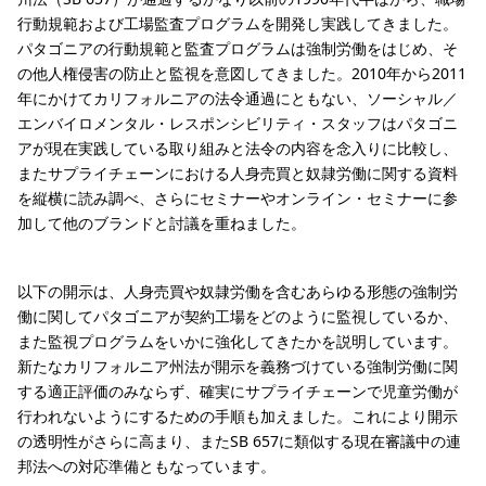
行動規範および工場監査プログラムを開発し実践してきました。
パタゴニアの行動規範と監査プログラムは強制労働をはじめ、そ
の他人権侵害の防止と監視を意図してきました。2010年から2011
年にかけてカリフォルニアの法令通過にともない、ソーシャル／
エンバイロメンタル・レスポンシビリティ・スタッフはパタゴニ
アが現在実践している取り組みと法令の内容を念入りに比較し、
またサプライチェーンにおける人身売買と奴隷労働に関する資料
を縦横に読み調べ、さらにセミナーやオンライン・セミナーに参
加して他のブランドと討議を重ねました。
以下の開示は、人身売買や奴隷労働を含むあらゆる形態の強制労
働に関してパタゴニアが契約工場をどのように監視しているか、
また監視プログラムをいかに強化してきたかを説明しています。
新たなカリフォルニア州法が開示を義務づけている強制労働に関
する適正評価のみならず、確実にサプライチェーンで児童労働が
行われないようにするための手順も加えました。これにより開示
の透明性がさらに高まり、またSB 657に類似する現在審議中の連
邦法への対応準備ともなっています。