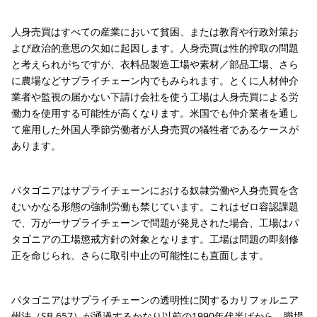
人身売買はすべての産業において貧困、または教育や行政対策お
よび政治的意思の欠如に起因します。人身売買は性的搾取の問題
と考えられがちですが、衣料品製造工場や素材／部品工場、さら
に農場などサプライチェーン内でもみられます。とくに人材仲介
業者や監視の届かない下請け会社を使う工場は人身売買による労
働力を使用する可能性が高くなります。米国でも仲介業者を通し
て雇用した外国人季節労働者が人身売買の犠牲者であるケースが
あります。
パタゴニアはサプライチェーンにおける奴隷労働や人身売買を含
むいかなる形態の強制労働も禁じています。これはゼロ容認課題
で、万が一サプライチェーンで問題が発見された場合、工場はパ
タゴニアの工場懲戒方針の対象となります。工場は問題の即刻修
正を命じられ、さらに取引中止の可能性にも直面します。
パタゴニアはサプライチェーンの透明性に関するカリフォルニア
州法（SB 657）が通過するかなり以前の1990年代半ばから、職場