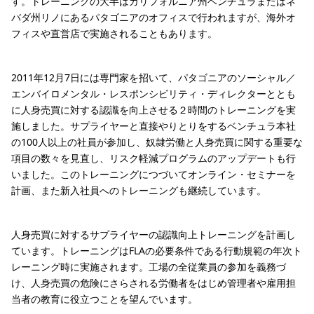
す。トレーニングの大半はカリフォルニア州ベンチュラまたはネ
バダ州リノにあるパタゴニアのオフィスで行われますが、海外オ
フィスや直営店で実施されることもあります。
2011年12月7日には専門家を招いて、パタゴニアのソーシャル／
エンバイロメンタル・レスポンシビリティ・ディレクターととも
に人身売買に対する認識を向上させる２時間のトレーニングを実
施しました。サプライヤーと直接やりとりをするベンチュラ本社
の100人以上の社員が参加し、奴隷労働と人身売買に関する重要な
項目の数々を見直し、リスク軽減プログラムのアップデートも行
いました。このトレーニングにつづいてオンライン・セミナーを
計画、また新入社員へのトレーニングも継続しています。
人身売買に対するサプライヤーの認識向上トレーニングを計画し
ています。トレーニングはFLAの必要条件である行動規範の年次ト
レーニング時に実施されます。工場の全従業員の参加を義務づ
け、人身売買の危険にさらされる労働者をはじめ管理者や雇用担
当者の教育に役立つことを望んでいます。