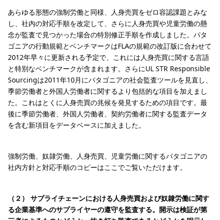
あらゆる形態の強制労働と同様、人身売買をゼロ容認課題とみな
し、社内の対応手順を改定して、さらに人身売買や児童労働の懸
念が監査で見つかった場合の特別修正手順を作成しました。パタ
ゴニアの行動規範とベンチマークはFLAの規範の改訂版に合わせて
2012年早々に更新される予定で、これには人身売買に関する言語
と特別なベンチマークが含まれます。さらにUL STR Responsible
Sourcingは2011年10月にパタゴニアの社会監査ツールを見直し、
季節労働者と外国人労働者に関するより包括的な項目を加えまし
た。これはとくに人身売買の兆候を発見するための項目です。最
後に季節労働者、外国人労働者、契約労働者に関する監査データ
を含む新項目をデータベースに加えました。
強制労働、奴隷労働、人身売買、児童労働に関するパタゴニアの
社内方針と対応手順のコピーはここでご覧いただけます。
（２） サプライチェーンにおける人身売買および奴隷労働に関す
る企業基準へのサプライヤーの遵守を監査する。開示は検証が第