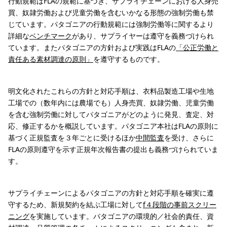
行動規範はFLAの規範に基づき、サプライチェーンにおける人身売
買、奴隷労働および児童労働を含むいかなる形態の強制労働も禁
じています。パタゴニアの行動規範には強制労働等に関するより
詳細な
ベンチマーク
があり、サプライヤーは遵守を義務づけられ
ています。またパタゴニアの方針および実践はFLAの
「公正労働と
責任ある素材調達の原則」
を遵守するものです。
明文化されたこれらの方針と対応手順は、衣料品製造工場や生地
工場での（数年内には農場でも）人身売買、奴隷労働、児童労働
を含む強制労働に対してパタゴニアがどのように発見、査定、対
応、修正するかを概説しています。パタゴニア本社はFLAの原則に
基づく正規監査を３年ごとに受けるほか
中間監査
を受け、さらに
FLAの原則遵守を示す正規年次報告書の提出も義務づけられていま
す。
サプライチェーンによるパタゴニアの方針と対応手順を確実に遵
守するため、新規契約を結ぶ工場に対して
f４段階の事前スクリー
ニング
を実施しています。パタゴニアの環境的／社会的責任、資