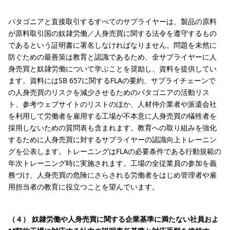
パタゴニアと直接取引するすべてのサプライヤーは、製品の原料
が原料取引国の奴隷労働／人身売買に関する法令を遵守するもの
であるという証明書に署名しなければなりません。問題を未然に
防ぐための最善策は教育と認識であるため、全サプライヤーに人
身売買と奴隷労働について学ぶことを奨励し、資料を提供してい
ます。資料にはSB 657に関するFLAの要約、サプライチェーンで
の人身売買のリスクを減少させるためのパタゴニアの活動リス
ト、参考ウェブサイトのリストのほか、人材仲介業者や派遣会社
を利用して労働者を雇用する工場が不本意に人身売買の犠牲者を
採用しないための質問表も含まれます。教育への取り組みを強化
するために人身売買に対するサプライヤーの認識向上トレーニン
グを公表します。トレーニングはFLAの必要条件である行動規範の
年次トレーニング時に実施されます。工場の全従業員の参加を義
務づけ、人身売買の危険にさらされる労働者をはじめ管理者や雇
用担当者の教育に役立つことを望んでいます。
（４） 奴隷労働や人身売買に関する企業基準に満たない社員およ