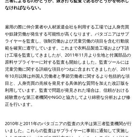
三者によるものかどうか、抜き打ち監査であるかどうかを明示し
なければならない。
雇用の際に仲介業者や人材派遣会社を利用する工場では人身売買
や奴隷労働が発生する可能性が高くなります。パタゴニアはサプ
ライヤーを監査し、強制労働および児童労働の項目を含む行動規
範を確実に遵守しています。これまで衣料品製造工場および下請
け工場を監査してきましたが、2011年11月より生地と付属部品の
原料サプライヤーに対する監査も開始しました。監査ツールには
児童労働に関する詳細な項目がつねに含まれてきましたが、2011
年10月以降は外国人労働者と季節労働者に関するより包括的な項
目と、人身売買の兆候を発見する具体的な質問を加えた改訂版を
利用しています。監査で問題が発見された場合は、信頼がおける
経験豊かな第三者機関やNGOと協力してより綿密な分析および修
正を行います。
2010年と2011年のパタゴニアの監査の大半は第三者監査機関が行
いました。これらの監査はサプライヤーに事前に通知して実施し