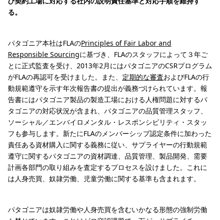
び契約工場に対応する社内の説明責任基準と対応手順を維持す
る。
パタゴニア本社はFLAの
Principles of Fair Labor and
Responsible Sourcing
に基づき、FLAのスタッフによって３年ご
とに正式監査を受け、2013年2月にはパタゴニアのCSRプログラム
がFLAの再認可を受けました。また、
定期的な審査
およびFLAの行
動規範遵守を示す年次報告書の提出が義務づけられています。報
告書にはパタゴニア製品の製造工場における人権問題に対するパ
タゴニアの対応状況が含まれ、パタゴニアの品質管理スタッフ、
ソーシャル／エンバイロメンタル・レスポンシビリティ・スタッ
フも参与します。新たにFLAのメンバーシップ認定条件に加わった
責任ある資材購入に関する義務に従い、サプライヤーの行動規範
遵守に関するパタゴニアの資材調達、品質管理、製品開発、需要
計画各部門の取り組みを査定するプロセスを設けました。これに
は人身売買、奴隷労働、児童労働に関する基準も含まれます。
パタゴニアは奴隷労働や人身売買を含むいかなる形態の強制労働