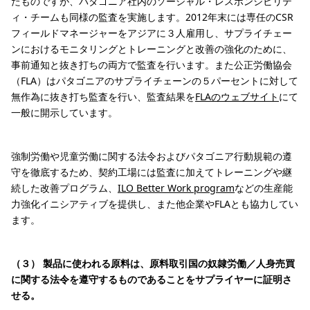
たものですが、パタゴニア社内のソーシャル・レスポンシビリテ
ィ・チームも同様の監査を実施します。2012年末には専任のCSR
フィールドマネージャーをアジアに３人雇用し、サプライチェー
ンにおけるモニタリングとトレーニングと改善の強化のために、
事前通知と抜き打ちの両方で監査を行います。また公正労働協会
（FLA）はパタゴニアのサプライチェーンの５パーセントに対して
無作為に抜き打ち監査を行い、監査結果を
FLAのウェブサイト
にて
一般に開示しています。
強制労働や児童労働に関する法令およびパタゴニア行動規範の遵
守を徹底するため、契約工場には監査に加えてトレーニングや継
続した改善プログラム、
ILO Better Work program
などの生産能
力強化イニシアティブを提供し、また他企業やFLAとも協力してい
ます。
（３） 製品に使われる原料は、原料取引国の奴隷労働／人身売買
に関する法令を遵守するものであることをサプライヤーに証明さ
せる。