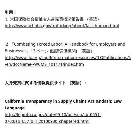
引用：
１ 米国保険社会福祉省人身売買概況報告書 （英語）
http://www.acf.hhs.gov/trafficking/about/fact_human.html
２ 『Combating Forced Labor: A Handbook for Employers and
Businesses』13 ページ (国際労働機関) （英語）
http://www.ilo.org/sapfl/Informationresources/ILOPublications/l
-en/docName--WCMS_101171/index.htm
人身売買に関する情報提供サイト （英語）：
California Transparency in Supply Chains Act &ndash; Law
Language
http://leginfo.ca.gov/pub/09-10/bill/sen/sb_0651-
0700/sb_657_bill_20100930_chaptered.html