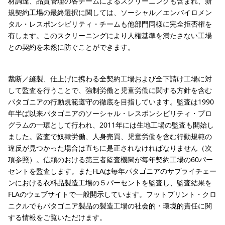
材調達、品質管理の各チームによるスクリーニングも含まれ、新
規契約工場の最終選択に関しては、ソーシャル／エンバイロメン
タル・レスポンシビリティ・チームも他部門同様に完全拒否権を
有します。このスクリーニングにより人権基準を満たさない工場
との契約を未然に防ぐことができます。
裁断／縫製、仕上げに携わる全契約工場および全下請け工場に対
して監査を行うことで、強制労働と児童労働に関する方針を含む
パタゴニアの行動規範遵守の徹底を目指しています。監査は1990
年半ば以来パタゴニアのソーシャル・レスポンシビリティ・プロ
グラムの一環として行われ、2011年には生地工場の監査も開始し
ました。監査で奴隷労働、人身売買、児童労働を含む行動規範の
違反が見つかった場合は直ちに是正されなければなりません（次
項参照）。信頼のおける第三者監査機関が毎年契約工場の60パー
セントを監査します。またFLAは毎年パタゴニアのサプライチェー
ンにおける衣料品製造工場の５パーセントを監査し、監査結果を
FLAのウェブサイトで一般開示しています。フットプリント・クロ
ニクルでもパタゴニア製品の製造工場の社会的・環境的責任に関
する情報をご覧いただけます。