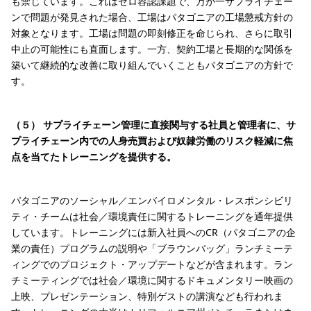
も禁じています。これはゼロ容認課題で、万が一サプライチェー
ンで問題が発見された場合、工場はパタゴニアの工場懲戒方針の
対象となります。工場は問題の即刻修正を命じられ、さらに取引
中止の可能性にも直面します。一方、契約工場と長期的な関係を
築いて継続的な改善に取り組んでいくこともパタゴニアの方針で
す。
（５） サプライチェーン管理に直接関与する社員と管理者に、サ
プライチェーン内での人身売買および奴隷労働のリスク軽減に焦
点を当てたトレーニングを提供する。
パタゴニアのソーシャル／エンバイロメンタル・レスポンシビリ
ティ・チームは社会／環境責任に関するトレーニングを通年提供
しています。トレーニングには新入社員へのCR（パタゴニアの企
業の責任）プログラムの説明や「ブラウンバッグ」ランチミーテ
ィングでのプロジェクト・アップデートなどが含まれます。ラン
チミーティングでは社会／環境に関するドキュメンタリー映画の
上映、プレゼンテーション、特別ゲストの講演なども行われま