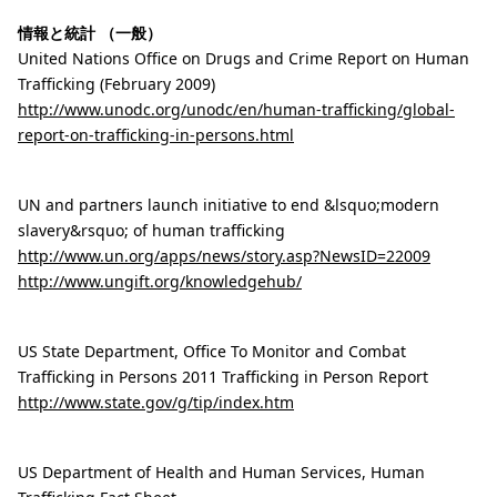
情報と統計 （一般）
United Nations Office on Drugs and Crime Report on Human
Trafficking (February 2009)
http://www.unodc.org/unodc/en/human-trafficking/global-
report-on-trafficking-in-persons.html
UN and partners launch initiative to end &lsquo;modern
slavery&rsquo; of human trafficking
http://www.un.org/apps/news/story.asp?NewsID=22009
http://www.ungift.org/knowledgehub/
US State Department, Office To Monitor and Combat
Trafficking in Persons 2011 Trafficking in Person Report
http://www.state.gov/g/tip/index.htm
US Department of Health and Human Services, Human