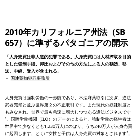
2010年カリフォルニア州法（SB
657）に準ずるパタゴニアの開示
「人身売買は非人道的犯罪である。人身売買には人材搾取を目的
とした強制手段、抑圧およびその他の方法による人の勧誘、移
送、中継、受入が含まれる」
－
国連薬物犯罪事務所
人身売買は強制労働の一形態であり、不法麻薬取引に次ぎ、違法
武器売却と並ぶ世界第２の不正取引です。また現代の奴隷制度と
もみなされ、世界で最も急速に増大しつつある違法ビジネスです
¹。国際労働機関（ILO）のデータによると、強制労働の犠牲者は
世界中で少なくとも1,230万人にのぼり、うち240万人が人身売買
に起因します。とくに女性と子供は人身売買の対象とされます²。