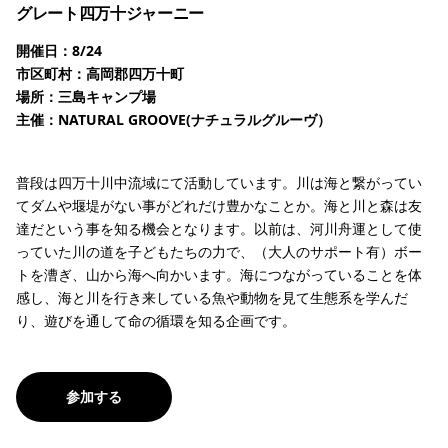
グレート四万十ジャーニー
開催日：8/24
市区町村：高岡郡四万十町
場所：三島キャンプ場
主催：NATURAL GROOVE(ナチュラルグルーヴ）
普段は四万十川中流域にて活動しています。川は海と繋がってい
てダムや堰堤がない事がどれだけ豊かなことか。海と川と森は友
達だという事を知る機会となります。以前は、河川舟運として使
っていた川の道を子どもたちの力で、（大人のサポート有）ボー
トを漕ぎ、山から海へ向かいます。海につながっていることを体
感し、海と川を行き来している魚や動物を見て生態系を学んだ
り、遊びを通して命の循環を知る企画です。
参加する