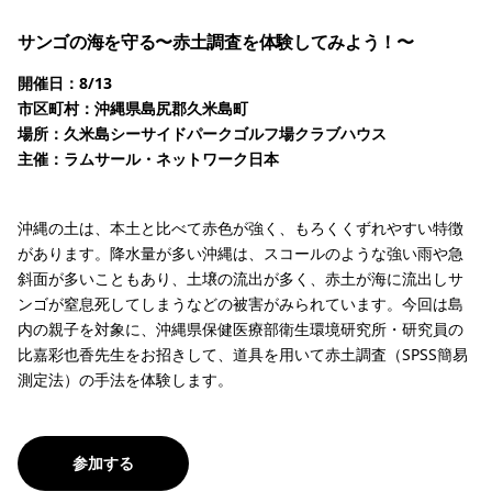
サンゴの海を守る〜赤土調査を体験してみよう！〜
開催日：8/13
市区町村：沖縄県島尻郡久⽶島町
場所：久米島シーサイドパークゴルフ場クラブハウス
主催：ラムサール・ネットワーク日本
沖縄の⼟は、本⼟と⽐べて⾚⾊が強く、もろくくずれやすい特徴
があります。降⽔量が多い沖縄は、スコールのような強い⾬や急
斜⾯が多いこともあり、⼟壌の流出が多く、⾚⼟が海に流出しサ
ンゴが窒息死してしまうなどの被害がみられています。今回は島
内の親⼦を対象に、沖縄県保健医療部衛⽣環境研究所・研究員の
比嘉彩也香先⽣をお招きして、道具を用いて⾚⼟調査（SPSS簡易
測定法）の手法を体験します。
参加する