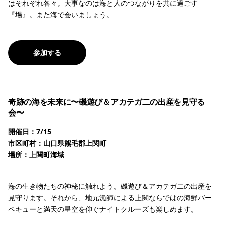
はそれぞれ各々。大事なのは海と人のつながりを共に過ごす
『場』。また海で会いましょう。
参加する
奇跡の海を未来に〜磯遊び＆アカテガ二の出産を見守る
会〜
開催日：7/15
市区町村：山口県熊毛郡上関町
場所：上関町海域
海の生き物たちの神秘に触れよう。磯遊び＆アカテガ二の出産を
見守ります。それから、地元漁師による上関ならではの海鮮バー
ベキューと満天の星空を仰ぐナイトクルーズも楽しめます。