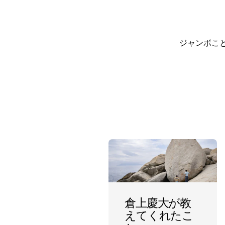
ジャンボこ
倉上慶大が教
えてくれたこ