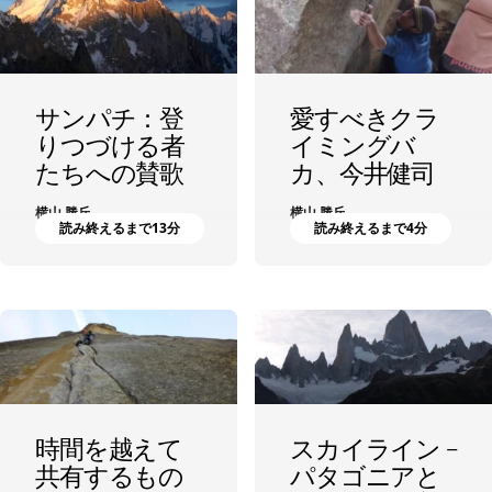
サンパチ：登
愛すべきクラ
りつづける者
イミングバ
たちへの賛歌
カ、今井健司
横山 勝丘
横山 勝丘
読み終えるまで13分
読み終えるまで4分
時間を越えて
スカイライン –
共有するもの
パタゴニアと