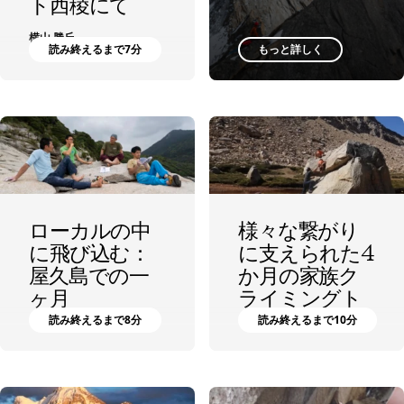
ト西稜にて
横山 勝丘
読み終えるまで7分
もっと詳しく
ローカルの中
様々な繋がり
に飛び込む：
に支えられた4
屋久島での一
か月の家族ク
ヶ月
ライミングト
リップ
読み終えるまで8分
読み終えるまで10分
横山 勝丘
横山 勝丘