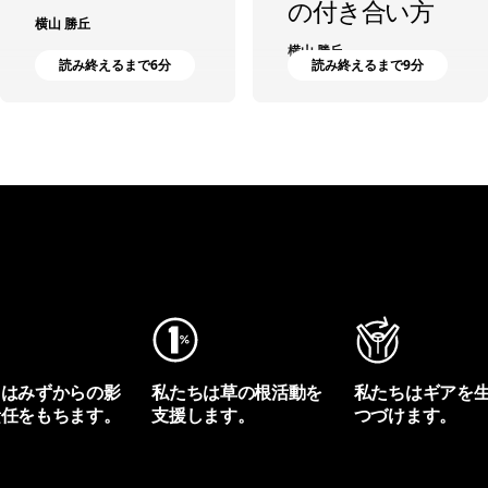
の付き合い方
横山 勝丘
横山 勝丘
読み終えるまで6分
読み終えるまで9分
ちはみずからの影
私たちは草の根活動を
私たちはギアを
責任をもちます。
支援します。
つづけます。
プリントを見る
アクティビズムを見る
Worn Wearを見る