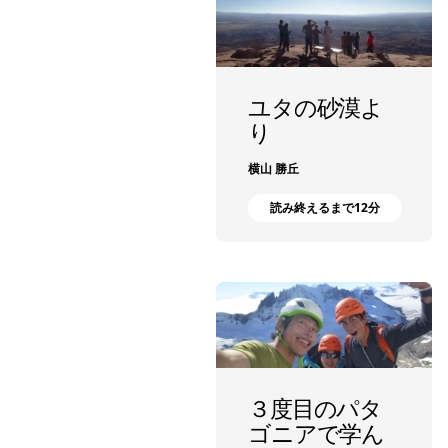
ユタの砂漠よ
り
横山 勝丘
読み終えるまで12分
３度目のパタ
ゴニアで学ん