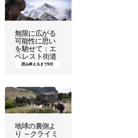
無限に広がる
可能性に思い
を馳せて：エ
ベレスト街道
ボルダリング
読み終えるまで6分
横山 勝丘
地球の裏側よ
り ～クライミ