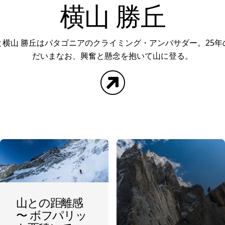
横山 勝丘
と横山 勝丘はパタゴニアのクライミング・アンバサダー。25年
だいまなお、興奮と懸念を抱いて山に登る。
Website
山との距離感
〜 ボフパリッ