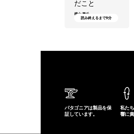
だこと
横山 勝丘
読み終えるまで9分
パタゴニアは製品を保
私た
証しています。
響に
製品保証を見る
フット