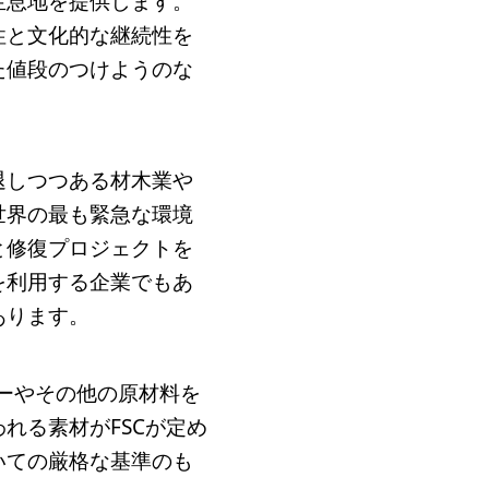
生息地を提供します。
性と文化的な継続性を
た値段のつけようのな
退しつつある材木業や
世界の最も緊急な環境
と修復プロジェクトを
を利用する企業でもあ
あります。
バーやその他の原材料を
れる素材がFSCが定め
いての厳格な基準のも