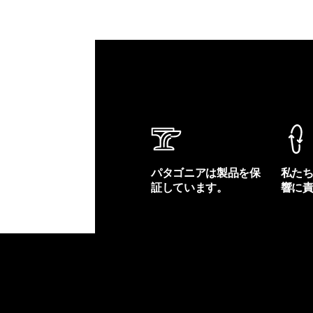
パタゴニアは製品を保
私た
証しています。
響に
製品保証を見る
フット