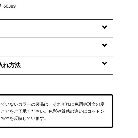
t: Undyed Natural
 60389
入れ方法
していないカラーの製品は、それぞれに色調や斑文の度
ることをご了承ください。色彩や質感の違いはコットン
な特性を反映しています。