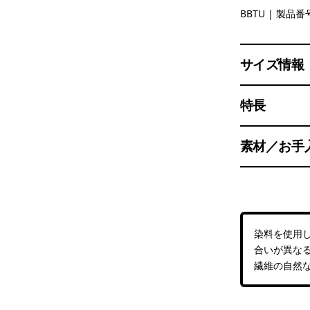
Bee Brigh
BBTU
| 製品番号
サイズ情報
特長
素材／お手
染料を使用
合いが異な
繊維の自然