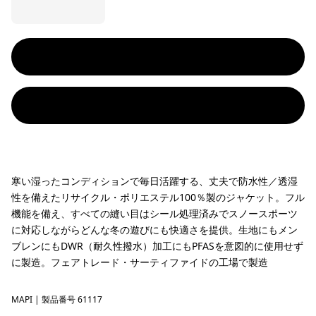
寒い湿ったコンディションで毎日活躍する、丈夫で防水性／透湿
性を備えたリサイクル・ポリエステル100％製のジャケット。フル
機能を備え、すべての縫い目はシール処理済みでスノースポーツ
に対応しながらどんな冬の遊びにも快適さを提供。生地にもメン
ブレンにもDWR（耐久性撥水）加工にもPFASを意図的に使用せず
に製造。フェアトレード・サーティファイドの工場で製造
MAPI
Mallow Pink
| 製品番号 61117