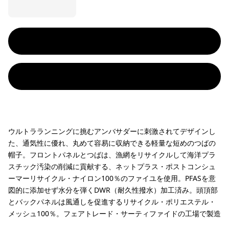
ウルトラランニングに挑むアンバサダーに刺激されてデザインし
た、通気性に優れ、丸めて容易に収納できる軽量な短めのつばの
帽子。フロントパネルとつばは、漁網をリサイクルして海洋プラ
スチック汚染の削減に貢献する、ネットプラス・ポストコンシュ
ーマーリサイクル・ナイロン100％のファイユを使用。PFASを意
図的に添加せず水分を弾くDWR（耐久性撥水）加工済み。頭頂部
とバックパネルは風通しを促進するリサイクル・ポリエステル・
メッシュ100％。フェアトレード・サーティファイドの工場で製造