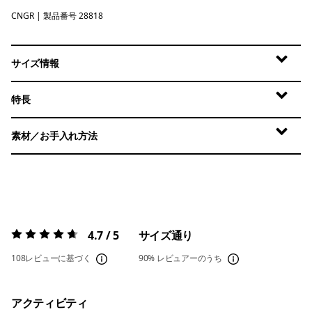
CNGR
Canopy Green
| 製品番号 28818
サイズ情報
特長
素材／お手入れ方法
4.7 / 5
サイズ通り
評価:
4.7 / 5
108レビューに基づく
90%
レビュアーのうち
アクティビティ