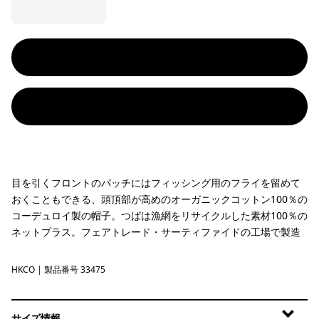
目を引くフロントのパッチにはフィッシング用のフライを留めて
おくこともできる、頭頂部が高めのオーガニックコットン100％の
コーデュロイ製の帽子。つばは漁網をリサイクルした素材100％の
ネットプラス。フェアトレード・サーティファイドの工場で製造
HKCO
Hook Hopper: Coriander Brown
| 製品番号 33475
サイズ情報