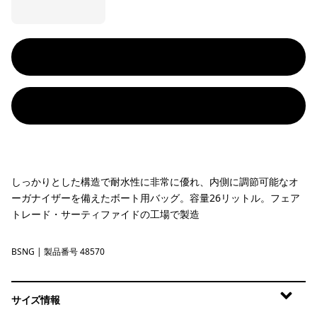
しっかりとした構造で耐水性に非常に優れ、内側に調節可能なオ
ーガナイザーを備えたボート用バッグ。容量26リットル。フェア
トレード・サーティファイドの工場で製造
BSNG
Basin Green
| 製品番号 48570
サイズ情報