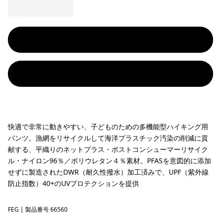
快適で非常に動きやすい、子どものための多機能型ハイキング用
パンツ。漁網をリサイクルして海洋プラスチック汚染の削減に貢
献する、平織りのネットプラス・ポストコンシューマーリサイク
ル・ナイロン96％／ポリウレタン４％素材。PFASを意図的に添加
せずに製造されたDWR（耐久性撥水）加工済みで、UPF（紫外線
防止指数）40+のUVプロテクションを提供
FEG
Forge Grey w/Forge Grey
| 製品番号 66560