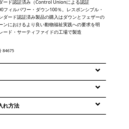
ード認証済み（Control Unionによる認証
の800フィルパワー・ダウン100％。レスポンシブル・
ンダード認証済み製品の購入はダウンとフェザーの
ーンにおけるより良い動物福祉実践への要求を明
レード・サーティファイドの工場で製造
Green
 84675
入れ方法