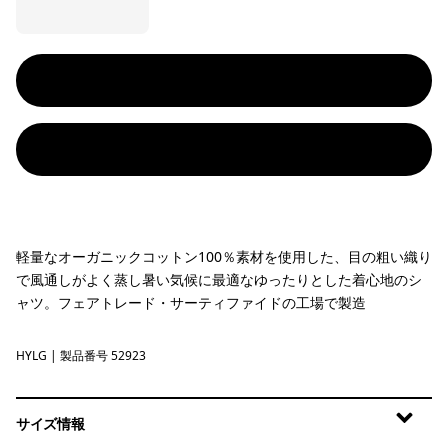
軽量なオーガニックコットン100％素材を使用した、目の粗い織り
で風通しがよく蒸し暑い気候に最適なゆったりとした着心地のシ
ャツ。フェアトレード・サーティファイドの工場で製造
HYLG
Harmony: Lichen Green
| 製品番号 52923
サイズ情報