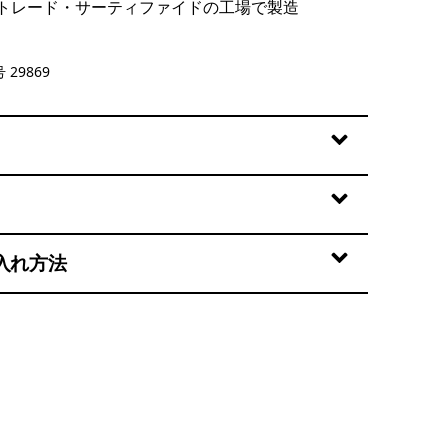
トレード・サーティファイドの工場で製造
lue
 29869
入れ方法