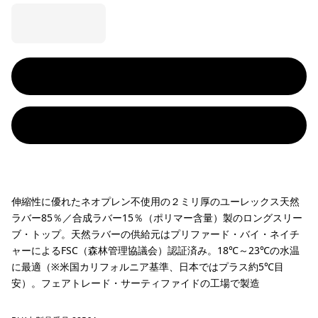
伸縮性に優れたネオプレン不使用の２ミリ厚のユーレックス天然
ラバー85％／合成ラバー15％（ポリマー含量）製のロングスリー
ブ・トップ。天然ラバーの供給元はプリファード・バイ・ネイチ
ャーによるFSC（森林管理協議会）認証済み。18℃～23℃の水温
に最適（※米国カリフォルニア基準、日本ではプラス約5℃目
安）。フェアトレード・サーティファイドの工場で製造