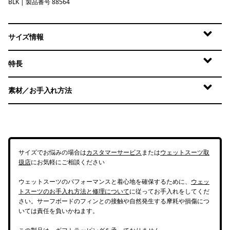
BLK
Black
| 製品番号 88564
サイズ情報
特長
素材／お手入れ方法
サイズでお悩みの場合は
カスタマーサービス
または
ウェットスーツ取
扱店
にお気軽にご相談ください
ウェットスーツのパフォーマンスと着心地を確保するために、
ウェッ
トスーツのお手入れ方法と修理について
に従ってお手入れをしてくだ
さい。サーフボードのフィンとの接触や自然発生する摩耗や損傷につ
いては責任を負いかねます。