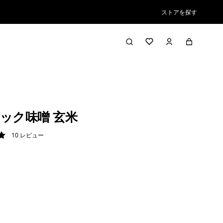
ストアを探す
ック味噌 玄米
10
レビュー
/ 5