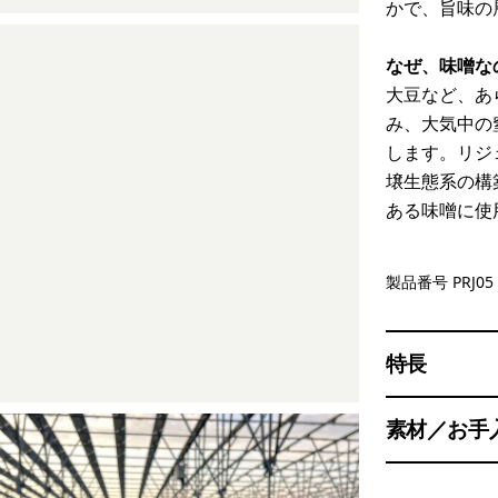
かで、旨味の
なぜ、味噌な
大豆など、あ
み、大気中の
します。リジ
壌生態系の構
ある味噌に使
製品番号 PRJ05
特長
素材／お手