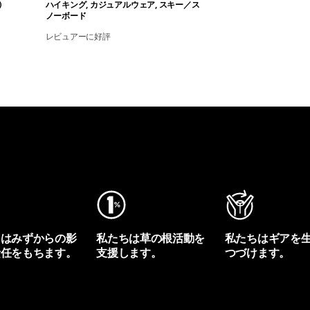
ハイキング, カジュアルウェア, スキー／ス
ノーボード
レビュアーに好評
ちはみずからの影
私たちは草の根活動を
私たちはギアを
責任をもちます。
支援します。
つづけます。
プリントを見る
アクティビズムを見る
Worn Wearを見る