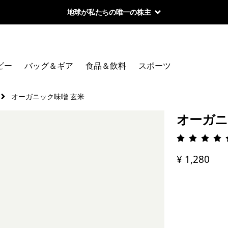
地球が私たちの唯一の株主
ビー
バッグ＆ギア
食品＆飲料
スポーツ
オーガニック味噌 玄米
オーガニ
評価: 5 
¥ 1,280