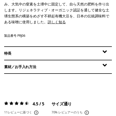
み、大気中の窒素を土壌中に固定して、自ら天然の肥料を作り出
します。リジェネラティブ・オーガニック認証を通して健全な土
壌生態系の構築をめざす不耕起有機大豆を、日本の伝統調味料で
ある味噌に使用しました。
詳しく知る
製品番号 PRJ06
特長
素材／お手入れ方法
4.5 / 5
サイズ通り
評価:
4.5 / 5
11レビューに基づく
70%
レビュアーのうち