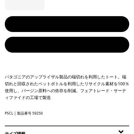
パタゴニアのアップライザル製品の端切れを利用したトート。端
切れと回収されたペットボトルを利用したリサイクル素材を100％
使用し、バージン原料への依存を削減。フェアトレード・サーテ
ィファイドの工場で製造
PSCL
Peace Seeds: Classic Tan
| 製品番号 59250
サイズ情報