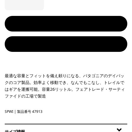
最適な容量とフィットを備え頼りになる、パタゴニアのデイパッ
クのコア製品。効率よく移動でき、なんでもこなし、トレイルで
はギアを運搬可能。容量26リットル。フェアトレード・サーティ
ファイドの工場で製造
SPWI
Splashing Seas: Wing Grey
| 製品番号 47913
サイズ情報