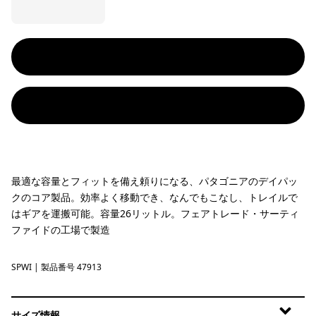
最適な容量とフィットを備え頼りになる、パタゴニアのデイパッ
クのコア製品。効率よく移動でき、なんでもこなし、トレイルで
はギアを運搬可能。容量26リットル。フェアトレード・サーティ
ファイドの工場で製造
SPWI
Splashing Seas: Wing Grey
| 製品番号 47913
サイズ情報