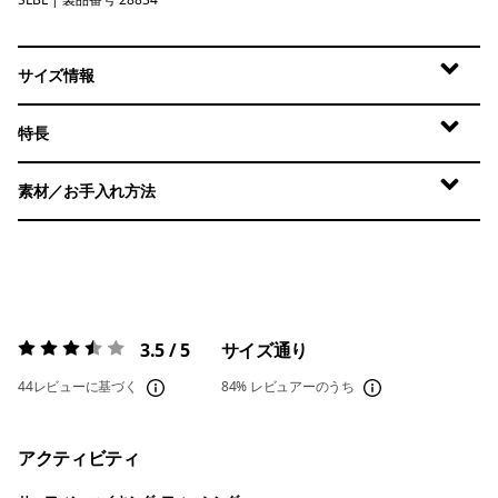
Still Blue
サイズ情報
特長
素材／お手入れ方法
3.5 / 5
サイズ通り
評価:
3.5 / 5
44レビューに基づく
84%
レビュアーのうち
アクティビティ