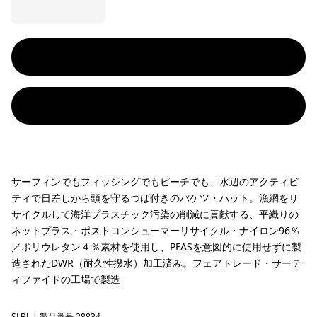
サーフィンでもフィッシングでもビーチでも、水辺のアクティビ
ティで日差しから頭を守るつば付きのバケツ・ハット。漁網をリ
サイクルして海洋プラスチック汚染の削減に貢献する、平織りの
ネットプラス・ポストコンシューマーリサイクル・ナイロン96％
／ポリウレタン４％素材を使用し、PFASを意図的に使用せずに製
造されたDWR（耐久性撥水）加工済み。フェアトレード・サーテ
ィファイドの工場で製造
SLBL
| 製品番号 28834