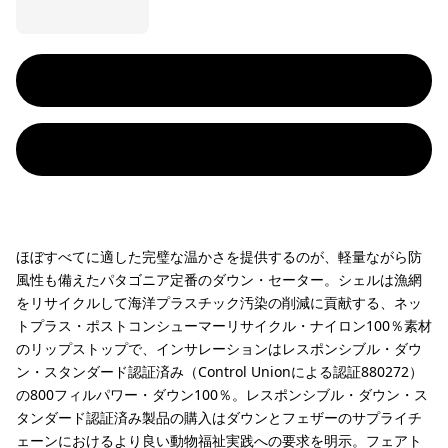
ほぼすべてに適した完璧な温かさを提供するのが、軽量ながら防
風性も備えたパタゴニア定番のダウン・セーター。シェルは漁網
をリサイクルして海洋プラスチック汚染の削減に貢献する、ネッ
トプラス・ポストコンシューマーリサイクル・ナイロン100％素材
のリップストップで、インサレーションはレスポンシブル・ダウ
ン・スタンダード認証済み（Control Unionによる認証880272）
の800フィルパワー・ダウン100％。レスポンシブル・ダウン・ス
タンダード認証済み製品の購入はダウンとフェザーのサプライチ
ェーンにおけるより良い動物福祉実践への要求を明示。フェアト