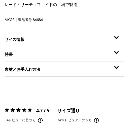
レード・サーティファイドの工場で製造
MYGR
May Grey
| 製品番号 84684
サイズ情報
特長
素材／お手入れ方法
4.7 / 5
サイズ通り
評価:
4.7 / 5
34レビューに基づく
74%
レビュアーのうち