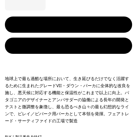
地球上で最も過酷な場所において、生き延びるだけでなく活躍す
るために生まれたグレードVII・ダウン・パーカに全体的な改良を
施し、悪天候に対応する機能と保温性がこれまで以上に向上。パ
タゴニアのデザイナーとアンバサダーの協働による長年の開発と
テストと微調整を象徴し、最も恐るべき山々の最も幻想的なライ
ンで、ビレイ／ビバーク用パーカとして本領を発揮。フェアトレ
ード・サーティファイドの工場で製造
BLK
| 製品番号 84847