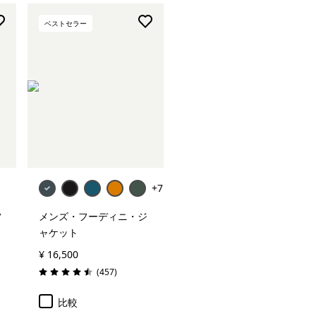
ベストセラー
+7
フ
メンズ・フーディニ・ジ
ャケット
¥ 16,500
レビュー
(457
)
評価: 4.5 / 5
比較