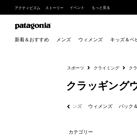
イベント
もっと見る
アクティビズム
ストーリー
新着＆おすすめ
メンズ
ウィメンズ
キッズ＆ベ
スポーツ
クライミング
ク
クラッギング
る
すべて見る
新着製品
メンズ
ウィメンズ
パック
絞り込み
カテゴリー