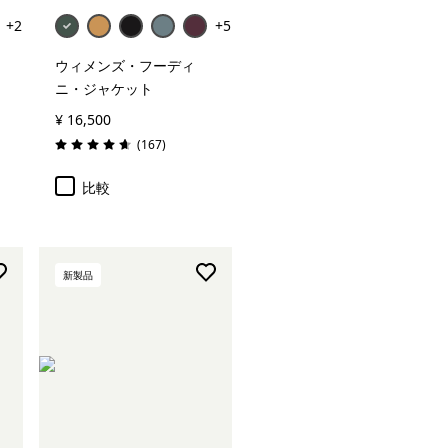
+2
+5
ウィメンズ・フーディ
ニ・ジャケット
¥ 16,500
レビュー
(167
)
評価: 4.7 / 5
比較
新製品