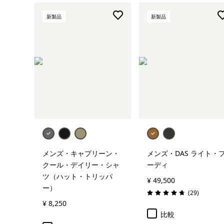
ボルダリング
新製品
新製品
クラッギング
すべて表示 (1)
絞り込み
在庫のあるサイズ
絞り込み
在庫のあるカラー
絞り込み
性別
メンズ・キャプリーン・
メンズ・DAS ライト・
絞り込み
容量
クール・デイリー・シャ
ーディ
ツ（ハット・トリッパ
¥ 49,500
ー）
絞り込み
素材
レビュー
(29
)
評価: 4.7 / 5
¥ 8,250
比較
絞り込み
フィット