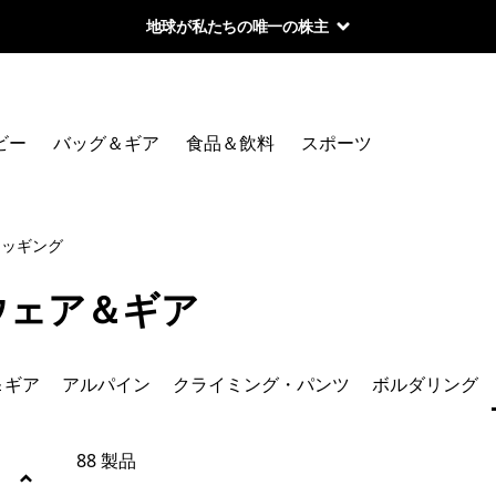
地球が私たちの唯一の株主
絞り込み
カテゴリー
ビー
バッグ＆ギア
食品＆飲料
スポーツ
新着製品
メンズ
ラッギング
ウィメンズ
ウェア＆ギア
パック＆ギア
＆ギア
アルパイン
クライミング・パンツ
ボルダリング
アルパイン
クライミング・パンツ
88 製品