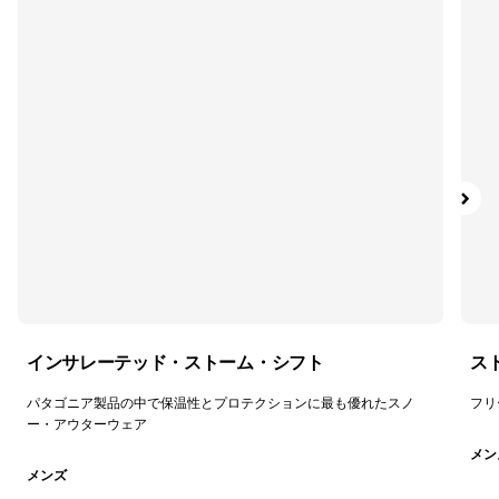
バックカントリー・ツアリング
バックカントリー・フリーライド
オールマウンテン
すべて表示 (0)
絞り込み
在庫のあるサイズ
絞り込み
在庫のあるカラー
絞り込み
性別
インサレーテッド・ストーム・シフト
ス
パタゴニア製品の中で保温性とプロテクションに最も優れたスノ
フリ
絞り込み
素材
ー・アウターウェア
メン
絞り込み
フィット
メンズ