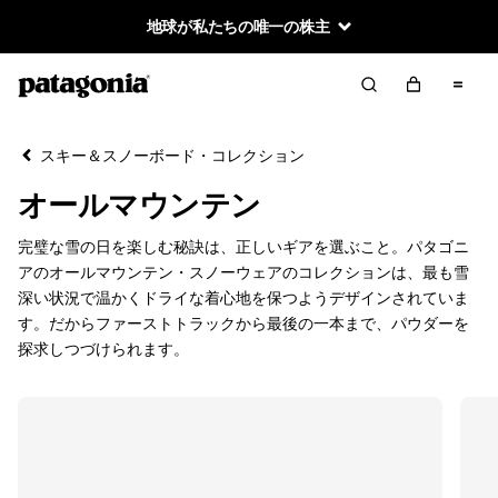
地球が私たちの唯一の株主
絞り込み／並び替え
クリア
並べ替え
スキー＆スノーボード・コレクション
絞り込み
カテゴリー
オールマウンテン
新着製品
完璧な雪の日を楽しむ秘訣は、正しいギアを選ぶこと。パタゴニ
アのオールマウンテン・スノーウェアのコレクションは、最も雪
メンズ
深い状況で温かくドライな着心地を保つようデザインされていま
す。だからファーストトラックから最後の一本まで、パウダーを
ウィメンズ
探求しつづけられます。
キッズ＆ベビー
パック＆ギア