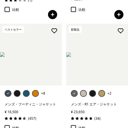
(1
)
評価: 3.0 / 5
比較
比較
ベストセラー
新製品
+8
+2
メンズ・フーディニ・ジャケット
メンズ・R1 エア・ジャケット
¥ 16,500
¥ 23,650
レビュー
レビュー
(457
)
(34
)
評価: 4.5 / 5
評価: 4.8 / 5
比較
比較