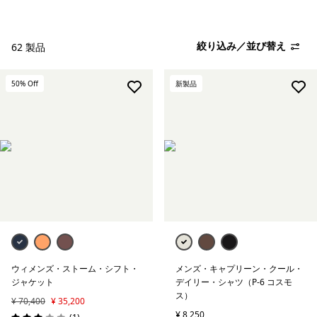
絞り込み
保温指標
絞り込み／並び替え
62 製品
絞り込み
アクティビティ
50
% Off
新製品
絞り込み
気象条件
絞り込み
特徴
ウィメンズ・ストーム・シフト・
メンズ・キャプリーン・クール・
ジャケット
デイリー・シャツ（P-6 コスモ
ス）
¥ 70,400
¥ 35,200
¥ 8,250
レビュー