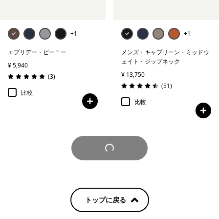
+1
+1
エブリデー・ビーニー
メンズ・キャプリーン・ミッドウ
ェイト・ジップネック
¥ 5,940
¥ 13,750
レビュー
(3
)
評価: 5.0 / 5
レビュー
(51
)
評価: 4.5 / 5
比較
比較
さらに見る
トップに戻る