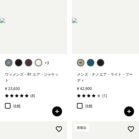
+3
ウィメンズ・R1 エア・ジャケッ
メンズ・ナノエア・ライト・フー
ト
ディ
¥ 23,650
¥ 42,900
レビュー
レビュー
(8
)
(1
)
評価: 5.0 / 5
評価: 4.0 / 5
比較
比較
新製品