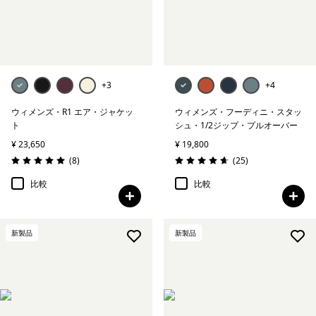
+3
+4
ウィメンズ・R1 エア・ジャケッ
ウィメンズ・フーディニ・スタッ
ト
シュ・1/2ジップ・プルオーバー
¥ 23,650
¥ 19,800
レビュー
レビュー
(8
)
(25
)
評価: 5.0 / 5
評価: 4.6 / 5
比較
比較
新製品
新製品