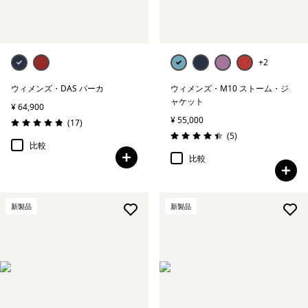
+2
ウィメンズ・DAS パーカ
ウィメンズ・M10 ストーム・ジ
ャケット
¥ 64,900
¥ 55,000
レビュー
(17
)
評価: 4.8 / 5
レビュー
(5
)
評価: 4.4 / 5
比較
比較
新製品
新製品