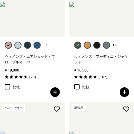
アンダーウェア＆ソックス
帽子＆アクセサリー
絞り込み
在庫のあるサイズ
+2
+6
ウィメンズ・エアシェッド・プ
ウィメンズ・フーディニ・ジャケ
絞り込み
フィット
ロ・プルオーバー
ット
¥ 19,800
¥ 16,500
レビュー
レビュー
(25
)
(167
)
評価: 4.6 / 5
評価: 4.7 / 5
比較
比較
ベストセラー
新製品