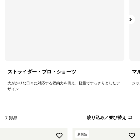
アンダーウェア＆ソックス
帽子＆アクセサリー
絞り込み
在庫のあるサイズ
絞り込み
フィット
ストライダー・プロ・ショーツ
マ
大がかりな日々に対応する収納力を備え、軽量ですっきりとしたデ
ジッ
ザイン
絞り込み／並び替え
7 製品
新製品