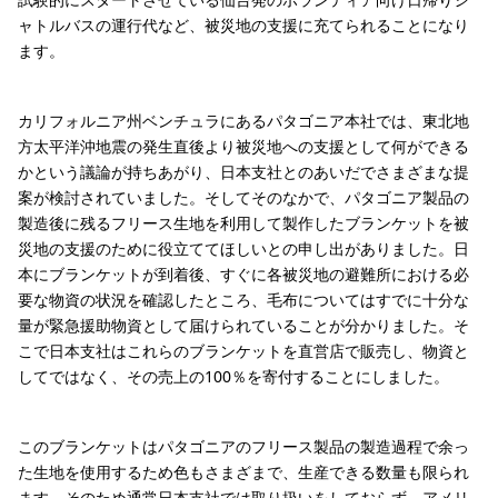
ャトルバスの運行代など、被災地の支援に充てられることになり
ます。
カリフォルニア州ベンチュラにあるパタゴニア本社では、東北地
方太平洋沖地震の発生直後より被災地への支援として何ができる
かという議論が持ちあがり、日本支社とのあいだでさまざまな提
案が検討されていました。そしてそのなかで、パタゴニア製品の
製造後に残るフリース生地を利用して製作したブランケットを被
災地の支援のために役立ててほしいとの申し出がありました。日
本にブランケットが到着後、すぐに各被災地の避難所における必
要な物資の状況を確認したところ、毛布についてはすでに十分な
量が緊急援助物資として届けられていることが分かりました。そ
こで日本支社はこれらのブランケットを直営店で販売し、物資と
してではなく、その売上の100％を寄付することにしました。
このブランケットはパタゴニアのフリース製品の製造過程で余っ
た生地を使用するため色もさまざまで、生産できる数量も限られ
ます。そのため通常日本支社では取り扱いをしておらず、アメリ