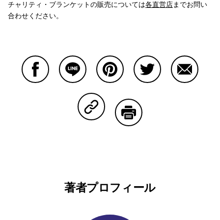
チャリティ・ブランケットの販売については
各直営店
までお問い
合わせください。
Facebookで共有する
Lineで共有する
Pinterestで共有する
Twitterで共有する
Emailで
Copy Linkで共有する
印刷する
著者プロフィール