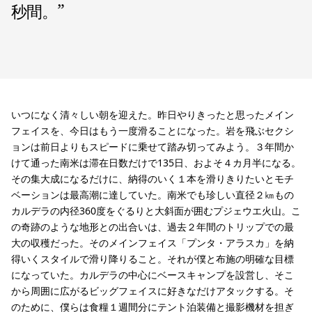
秒間。
”
いつになく清々しい朝を迎えた。昨日やりきったと思ったメイン
フェイスを、今日はもう一度滑ることになった。岩を飛ぶセクシ
ョンは前日よりもスピードに乗せて踏み切ってみよう。３年間か
けて通った南米は滞在日数だけで135日、およそ４カ月半になる。
その集大成になるだけに、納得のいく１本を滑りきりたいとモチ
ベーションは最高潮に達していた。南米でも珍しい直径２㎞もの
カルデラの内径360度をぐるりと大斜面が囲むプジェウエ火山。こ
の奇跡のような地形との出合いは、過去２年間のトリップでの最
大の収穫だった。そのメインフェイス「プンタ・アラスカ」を納
得いくスタイルで滑り降りること。それが僕と布施の明確な目標
になっていた。カルデラの中心にベースキャンプを設営し、そこ
から周囲に広がるビッグフェイスに好きなだけアタックする。そ
のために、僕らは食糧１週間分にテント泊装備と撮影機材を担ぎ