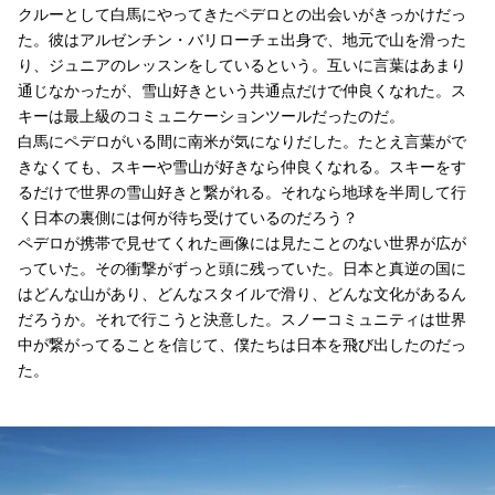
クルーとして白馬にやってきたペデロとの出会いがきっかけだっ
た。彼はアルゼンチン・バリローチェ出身で、地元で山を滑った
り、ジュニアのレッスンをしているという。互いに言葉はあまり
通じなかったが、雪山好きという共通点だけで仲良くなれた。ス
キーは最上級のコミュニケーションツールだったのだ。
白馬にペデロがいる間に南米が気になりだした。たとえ言葉がで
きなくても、スキーや雪山が好きなら仲良くなれる。スキーをす
るだけで世界の雪山好きと繋がれる。それなら地球を半周して行
く日本の裏側には何が待ち受けているのだろう？
ペデロが携帯で見せてくれた画像には見たことのない世界が広が
っていた。その衝撃がずっと頭に残っていた。日本と真逆の国に
はどんな山があり、どんなスタイルで滑り、どんな文化があるん
だろうか。それで行こうと決意した。スノーコミュニティは世界
中が繋がってることを信じて、僕たちは日本を飛び出したのだっ
た。