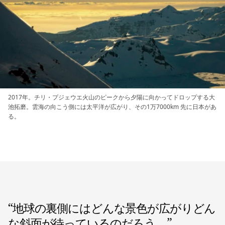
2017年。チリ・プジェウエ火山のピークから夕陽に向かってドロップする大
池拓磨。雲海の向こう側には太平洋が広がり、その1万7000km 先に日本があ
る。
“
地球の裏側にはどんな景色が広がりどん
な斜面が待っているのだろう。
”