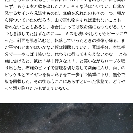
らず、もう１本と欲を出したこと。そんな時はたいてい、自然が
発するサインを見逃すものだ、無線を忘れたのもその一つ。朝か
ら浮ついていたのだろう。山で忘れ物をすれば登れないことも、
滑れないこともあるし、場合によっては致命傷にもつながる。い
つも意識してたはずなのに……。ミスを洗い出しながらピークに立
った。斜面を覗き込むと、転落していったときの残像が蘇る。ま
だ平常心とまではいかない僕は躊躇していた。冗談半分、本気半
分で——やっぱり怖いな、代わりに行ってもらえないかな──と布
施に告げると、彼は「早く行きなよ！」と笑いながらロープを取
り出した。布施のビレイで雪庇を切り崩して斜面に入り、両手の
ピッケルとアイゼンを食い込ませて一歩ずつ慎重に下り、無心で
板を回収した。その後も心ここにあらずといった状態で、どうや
って滑り降りたかも覚えていない。