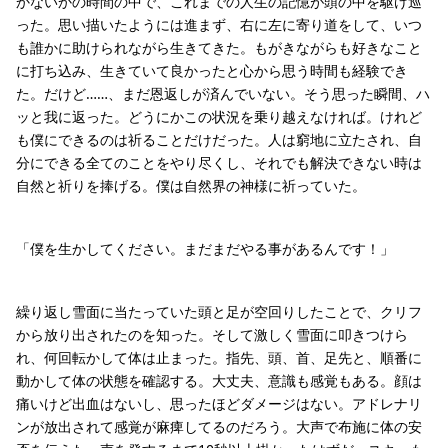
かないかの時間の中で、これまでの人生の記憶が頭の中を駆け巡
った。思い描いたようには進まず、右に左に寄り道をして、いつ
も誰かに助けられながら生きてきた。もがきながらも好きなこと
に打ち込み、生きていて良かったと心から思う時間も経験でき
た。だけど……、まだ恩返しが済んでいない。そう思った瞬間、ハ
ッと我に返った。どうにかこの状況を乗り越えなければ。けれど
も僕にできるのは祈ることだけだった。人は窮地に立たされ、自
分にできる全てのことをやり尽くし、それでも解決できない時は
自然と祈りを捧げる。僕は自然界の神様に祈っていた。
「僕を生かしてください。まだまだやる事があるんです！」
繰り返し雪面に当たっていた頭と足が空回りしたことで、クリフ
から放り出されたのを知った。そして激しく雪面に叩きつけら
れ、何回転かして体は止まった。指先、頭、首、足先と、順番に
動かして体の状態を確認する。大丈夫、意識も感覚もある。顔は
痛いけど出血はないし、思ったほどダメージはない。アドレナリ
ンが放出されて感覚が麻痺してるのだろう。大声で布施に体の安