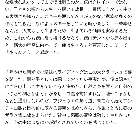
な危険な思いをしてまで僕は滑るのか。僕はクレイジーではな
い。子どもの頃からスキーを履いて成長し、目標に向かって生き
る大切さを知った。スキーを通してかけがえのない家族や多くの
仲間もできた。なによりスキーをしている時が楽しく、一番幸せ
なんだ。人間らしく生きるため、生きている価値を実感するた
め、これからも僕は滑り続けるだろう。僕はテントから顔を出す
と、満天の星空に向かって「俺は生きる」と宣言した。そして
「ありがとう」と感謝した。
３年かけた南米での最後のライディングはこの大クラッシュで幕
を閉じた。滑り手としては隠しておきたい事実だが、僕は隠さず
にさらけ出して生きていこうと決めた。自然に身を置くと自分の
小ささや弱さがよくわかるし、自然を前にすれば、嘘やごまかし
などは通用しないのだ。プジェウエの帰り道、果てなく続くアン
デス山脈と目の前に広がる雲海を眺めながら、布施とともに春の
ザラメ雪に板を走らせた。背中に満載の荷物は激しく重たかった
が、心の中にはなにかが満たされていくのを感じていた。