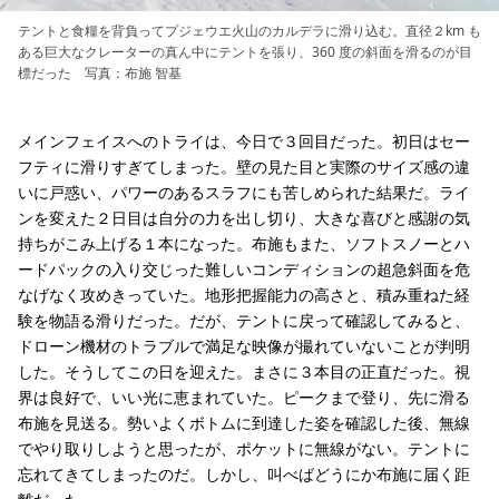
テントと食糧を背負ってプジェウエ火山のカルデラに滑り込む。直径２km も
ある巨大なクレーターの真ん中にテントを張り、360 度の斜面を滑るのが目
標だった 写真：布施 智基
メインフェイスへのトライは、今日で３回目だった。初日はセー
フティに滑りすぎてしまった。壁の見た目と実際のサイズ感の違
いに戸惑い、パワーのあるスラフにも苦しめられた結果だ。ライ
ンを変えた２日目は自分の力を出し切り、大きな喜びと感謝の気
持ちがこみ上げる１本になった。布施もまた、ソフトスノーとハ
ードパックの入り交じった難しいコンディションの超急斜面を危
なげなく攻めきっていた。地形把握能力の高さと、積み重ねた経
験を物語る滑りだった。だが、テントに戻って確認してみると、
ドローン機材のトラブルで満足な映像が撮れていないことが判明
した。そうしてこの日を迎えた。まさに３本目の正直だった。視
界は良好で、いい光に恵まれていた。ピークまで登り、先に滑る
布施を見送る。勢いよくボトムに到達した姿を確認した後、無線
でやり取りしようと思ったが、ポケットに無線がない。テントに
忘れてきてしまったのだ。しかし、叫べばどうにか布施に届く距