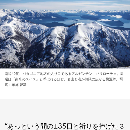
南緯40度、パタゴニア地方の入り口であるアルゼンチン・バリローチェ。周
辺は「南米のスイス」と呼ばれるほど、岩山と湖が無限に広がる桃源郷。写
真：布施 智基
“
あっという間の135日と祈りを捧げた３