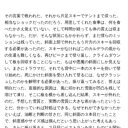
その言葉で救われた。それから片足スキーでテントまで戻った。
相当なショックだったのだろう。用意してくれた食事は、何を食
べたかさえ覚えていない。そして時間が経っても体の震えは収ま
らなかった。だが、そんな状況にもかかわらず、まだ僕らのミッ
ションは残っていた。斜面上部で外れたもう片方のスキーを回収
する必要があったのだ。スキーがなければこのカルデラの底から
の生還も難しくなる。再びピークまで登り返し、クライムダウン
して板を回収することになった。もはや悪魔の斜面にしか見えな
い。まさにトラウマだ。それでも背中に一本のスキーを担いで登
り始めた。死にかけた斜面を受け入れて登るには、なぜクラッシ
ュしたのかを解明する必要があった。振り返ってみると、答えは
明白だった。直接的な原因は、風に叩かれた雪面が凹凸を残して
溶けて凍り、そこに板を横から差し込んだ結果、スキーが外れた
のだ。予想した雪質と、実際の雪質に大きな差があったというこ
とだ。分かっていれば対処はできる。なぜそれができなかったか
といえば、油断と判断の甘さだ。同じ斜面の３本目だったこと
で、斜度感やサイズ感は掴んだという思い上がった考えもあっ
た。さらに振り返ると、２日目にベストランを出したのにも関わ