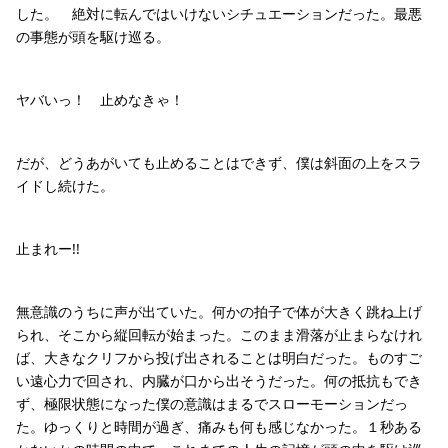
した。 絶対に転んではいけないシチュエーションだった。最悪
の事態が頭を駆け巡る。
ヤバいっ！ 止めなきゃ！
だが、どうあがいても止めることはできず、僕は斜面の上をスラ
イドし続けた。
止まれー!!
無意識のうちに声が出ていた。何かの拍子で体が大きく跳ね上げ
られ、そこから縦回転が始まった。このまま滑落が止まらなけれ
ば、大きなクリフから投げ出されることは明白だった。ものすご
い遠心力で回され、内臓が口から出そうだった。何の抵抗もでき
ず、極限状態になった僕の意識はまるでスローモーションだっ
た。ゆっくりと時間が過ぎ、痛みも何も感じなかった。１秒ある