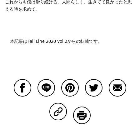
これからも僕は滑り続ける。人間らしく、生きてて良かったと思
える時を求めて。
本記事はFall Line 2020 Vol.2
からの転載です。
Facebookで共有する
Lineで共有する
Pinterestで共有する
Twitterで共有する
Emailで
Copy Linkで共有する
印刷する