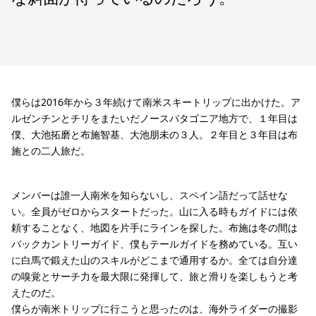
僕らは2016年から３年続けて南米スキートリップに出かけた。ア
ルゼンチンとチリをまたいだノースパタゴニア地方で、１年目は
僕、大池拓磨と布施智基、大池朋未の３人。２年目と３年目は布
施との二人旅だ。
メンバーは誰一人南米を知らないし、スペイン語だって話せな
い。全員がゼロからスタートだった。山に入る時もガイドには依
頼することなく、地図を片手にラインを探した。布施は冬の間は
バックカントリーガイド、僕もテールガイドを務めている。互い
に白馬で鍛えた山のスキルがどこまで通用するか。全ては自分達
の嗅覚とサーチ力を最大限に発揮して、旅と滑りを楽しもうと考
えたのだ。
僕らが南米トリップに行こうと思ったのは、海外ライダーの撮影