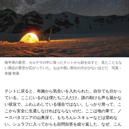
南半球の星空。カルデラの中に張ったテントから顔を出すと、見たこともな
い満点の星空が広がっていた。もはや黒い部分の方が少ないほどだ 写真：
布施 智基
テントに戻ると、布施から気合いを入れられた。自分でも分かっ
ている。ここにいるのは僕たち二人だけ。誰の助けも声も届かな
い状況で、ふわふわしている場合ではない。しっかり滑って、こ
こから安全に生還しなければならないのだ。ここは地の果て、ノ
ースパタゴニアの山奥深く。もちろんレスキューなどは望めな
い。シュラフに入ってからも自問自答を繰り返した。なぜ、こん