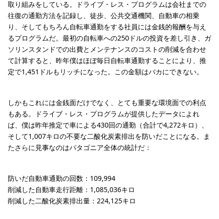
取り組みをしている。ドライブ・レス・プログラムは会社までの
往復の通勤方法を記録し、徒歩、公共交通機関、自動車の相乗
り、そしてもちろん自転車通勤をする社員には金銭的報酬を与え
るプログラムだ。最初の自転車への250ドルの投資を差し引き、ガ
ソリンスタンドでの出費とメンテナンスのコストの削減を合わせ
て計算すると、昨年僕はほぼ毎日自転車通勤することにより、推
定で1,451ドルもリッチになった。この金額はバカにできない。
しかもこれには金銭面だけでなく、とても重要な環境面での利点
もある。ドライブ・レス・プログラムが提供したデータによれ
ば、僕は昨年推定で車による430回の通勤（合計で4,272キロ）、
そして1,007キロの不要な二酸化炭素排出を防いだことになる。ま
たさらに見事なのはパタゴニア全体の統計だ：
防いだ自動車通勤の回数：109,994
削減した自動車走行距離：1,085,036キロ
削減した二酸化炭素排出量：224,125キロ