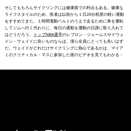
そしてもちろんサイクリングには健康面での利点もある。健康な
ライフスタイルのため、医者は以前から１日20分程度の軽い運動
をすすめてきた。１時間電動ベルトのうえで走るために車を運転
してジムへ行く代わりに、毎日の通勤を運動の日課に取り入れて
はどうだろう。
トップNBA選手
のレブロン・ジェームスやドウェ
イン・ウェイドに良いものならば、僕ら全員にとっても良いはず
だ。ウェイドがどれだけサイクリングに熱心であるかは、マイア
ミのクリティカル・マスに参加した彼のビデオを見てもわかる：