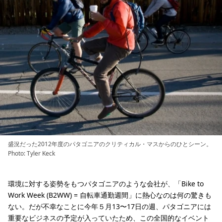
盛況だった2012年度のパタゴニアのクリティカル・マスからのひとシーン。
Photo: Tyler Keck
環境に対する姿勢をもつパタゴニアのような会社が、「Bike to
Work Week (B2WW) = 自転車通勤週間」に熱心なのは何の驚きも
ない。だが不幸なことに今年５月13〜17日の週、パタゴニアには
重要なビジネスの予定が入っていたため、この全国的なイベント