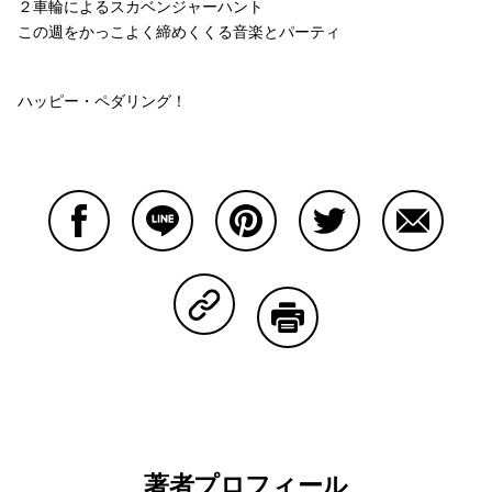
２車輪によるスカベンジャーハント
この週をかっこよく締めくくる音楽とパーティ
ハッピー・ペダリング！
Facebookで共有する
Lineで共有する
Pinterestで共有する
Twitterで共有する
Emailで
Copy Linkで共有する
印刷する
著者プロフィール