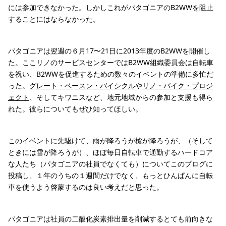
には参加できなかった。しかしこれがパタゴニアのB2WWを阻止
することにはならなかった。
パタゴニアは翌週の６月17〜21日に2013年度のB2WWを開催し
た。ここリノのサービスセンターではB2WW組織委員会は自転車
を祝い、B2WWを促進するための数々のイベントの準備に多忙だ
った。
グレート・ベースン・バイシクル
や
リノ・バイク・プロジ
ェクト
、そしてキワニスなど、地元地域からの参加と支援も得ら
れた。彼らについてもぜひ知ってほしい。
このイベントに先駆けて、雨が降ろうが槍が降ろうが、（そして
ときには雪が降ろうが）、ほぼ毎日自転車で通勤するハードコア
な人たち（パタゴニアの社員でなくても）についてこのブログに
投稿し、１年のうちの１週間だけでなく、もっとひんぱんに自転
車を使うよう啓蒙するのは良い考えだと思った。
パタゴニアは社員の二酸化炭素排出量を削減するとても前向きな