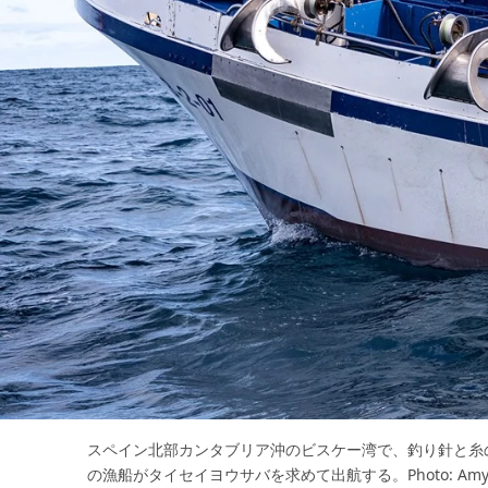
スペイン北部カンタブリア沖のビスケー湾で、釣り針と糸
の漁船がタイセイヨウサバを求めて出航する。Photo: Amy K