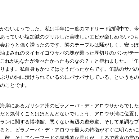
かないようでした。私は半年に一度のマドリード訪問中で、今
あっていい塩加減のグリルした美味しいエビが楽しめるいつも
会おうと強く誘ったのです。隣のテーブルは騒がしく、安っぽ
油まみれのタイセイヨウサバの塊が乗った厚切りのパンがテー
これがあなたが食べたかったものなの？」と尋ねました。「缶
ります。私自身もかつてはそうだったからです。缶詰のサバの
ぷりの油に漬けられているのにパサパサしている、というもの
のことです。
海岸にあるガリシア州のビラノーバ・デ・アロウサからでした
だと気付くことはほとんどないでしょう。アロウサ湾に位置し
ランに関する博物館、悪くない海辺の遊歩道、そして単調なブ
ると、ビラノーバ・デ・アロウサ最大の特徴がすぐに明らかに
、酢、そしてシーフードの魅惑的な香りが、まるで香水の雲の