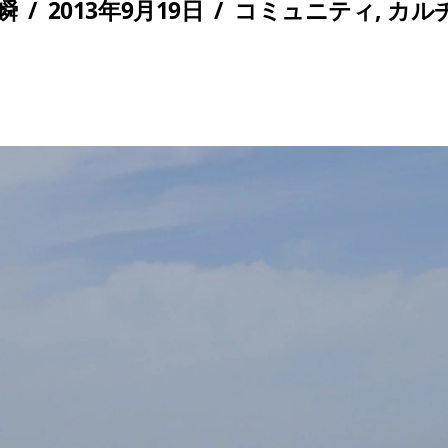
 瞬
/
2013年9月19日
/
コミュニティ
,
カル