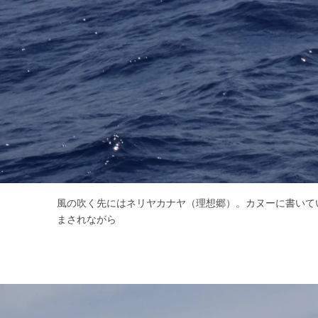
風の吹く先にはネリヤカナヤ（理想郷）。カヌーに書いて
まされながら