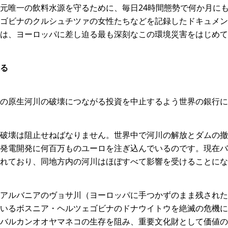
元唯一の飲料水源を守るために、毎日24時間態勢で何か月に
ゴビナのクルシュチツァの女性たちなどを記録したドキュメン
は、ヨーロッパに差し迫る最も深刻なこの環境災害をはじめて
る
後の原生河川の破壊につながる投資を中止するよう世界の銀行に
破壊は阻止せねばなりません。世界中で河川の解放とダムの撤
発電開発に何百万ものユーロを注ぎ込んでいるのです。現在バル
れており、同地方内の河川はほぼすべて影響を受けることにな
アルバニアのヴョサ川（ヨーロッパに手つかずのまま残された
いるボスニア・ヘルツェゴビナのドナウイトウを絶滅の危機に
バルカンオオヤマネコの生存を阻み、重要文化財として価値の