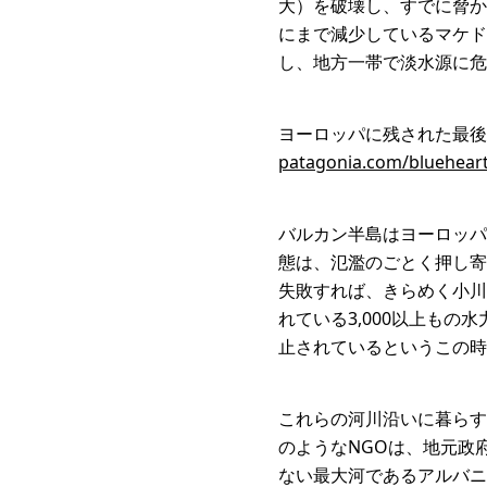
大）を破壊し、すでに脅か
にまで減少しているマケド
し、地方一帯で淡水源に危
ヨーロッパに残された最
patagonia.com/bluehear
バルカン半島はヨーロッパ
態は、氾濫のごとく押し寄
失敗すれば、きらめく小川
れている3,000以上も
止されているというこの時
これらの河川沿いに暮らす活
のようなNGOは、地元政府
ない最大河であるアルバニ