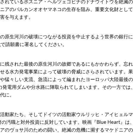
されているボスニア・ヘルツェゴビナのドナウイトウを絶滅の
ニアのバルカンオオヤマネコの生存を阻み、重要文化財として
害を与えます。
後の原生河川の破壊につながる投資を中止するよう世界の銀行に
t
で請願書に署名してください。
に残された最後の原生河川の故郷であるにもかかわらず、忘れ
せる水力発電事業によって破壊の脅威にさらされています。果
や猛々しい支流、急流によって編まれたヨーロッパ大陸最後の
の水力発電用ダムや分水路に陣取られてしまいます。その一方で
代に。
動家たち、そしてドイツの活動家ウルリッヒ・アイヒェルマン率い
の汚職と対外投資に反対しています。映画『Blue Heart』
アのヴョサ川のための闘い、絶滅の危機に瀕するマケドニアの