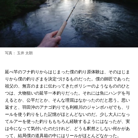
写真： 玉井 太朗
延べ竿のフナ釣りからはじまった僕の釣り原体験は、そのはじま
りから僕の釣りざまを決定づけるものだった。僕の師匠であった
祖父の、無言のままに伝わってきたポリシーのようなもののひと
つは、大物狙いの延竿一本釣りだった。それには魚にハンデを与
えるとか、公平だとか、そんな理屈はなかったのだと思う。思い
返すと、羽田沖のアナゴ釣りでも利根川のジャンボハゼでも、リ
ールを使う釣りをした記憶がほとんどないのだ。少し大人になっ
てルアーを使った釣りももちろん経験するようにはなったが、実
は今になって気付いたのだけれど、どうも釈然としない何かがあ
って、結局僕の道具箱の中にはリールがほとんどなかった。