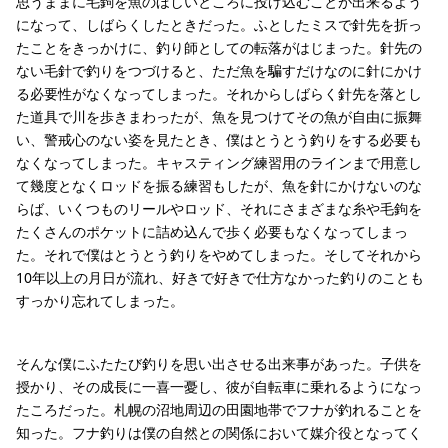
思うままに毛鉤を魚のほしいところに投げ込むことが出来るよう
になって、しばらくしたときだった。ふとしたミスで針先を折っ
たことをきっかけに、釣り師としての転落がはじまった。針先の
ない毛針で釣りをつづけると、ただ魚を騙すだけなのに針にかけ
る必要性がなくなってしまった。それからしばらく針先を落とし
た道具で川を歩きまわったが、魚を見つけてその魚が自由に振舞
い、警戒心のない姿を見たとき、僕はとうとう釣りをする必要も
なくなってしまった。キャスティング練習用のラインまで用意し
て幾度となくロッドを振る練習もしたが、魚を針にかけないのな
らば、いくつものリールやロッド、それにさまざまな糸や毛鉤を
たくさんのポケットに詰め込んで歩く必要もなくなってしまっ
た。それで僕はとうとう釣りをやめてしまった。そしてそれから
10年以上の月日が流れ、好きで好きで仕方なかった釣りのことも
すっかり忘れてしまった。
そんな僕にふたたび釣りを思い出させる出来事があった。子供を
授かり、その成長に一喜一憂し、彼が自転車に乗れるようになっ
たころだった。札幌の沼地周辺の田園地帯でフナが釣れることを
知った。フナ釣りは僕の自然との関係において媒介役となってく