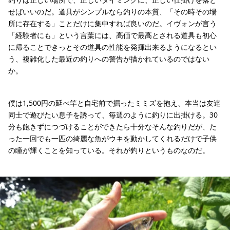
せばいいのだ。道具がシンプルなら釣りの本質、「その時その場
所に存在する」ことだけに集中すれば良いのだ。イヴォンが言う
「経験者にも」という言葉には、高価で最高とされる道具も初心
に帰ることできっとその道具の性能を発揮出来るようになるとい
う、複雑化した最近の釣りへの警告が描かれているのではない
か。
僕は1,500円の延べ竿と自宅前で掘ったミミズを抱え、本当は友達
同士で遊びたい息子を誘って、毎週のように釣りに出掛ける。30
分も飽きずにつづけることができたら十分なそんな釣りだが、た
った一回でも一匹の綺麗な魚がウキを動かしてくれるだけで子供
の瞳が輝くことを知っている。それが釣りというものなのだ。