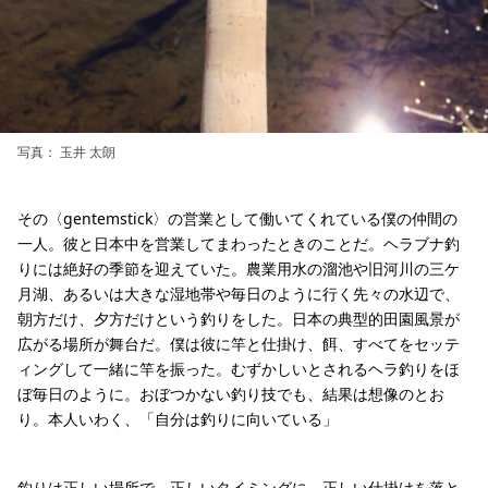
写真： 玉井 太朗
その〈gentemstick〉の営業として働いてくれている僕の仲間の
一人。彼と日本中を営業してまわったときのことだ。ヘラブナ釣
りには絶好の季節を迎えていた。農業用水の溜池や旧河川の三ケ
月湖、あるいは大きな湿地帯や毎日のように行く先々の水辺で、
朝方だけ、夕方だけという釣りをした。日本の典型的田園風景が
広がる場所が舞台だ。僕は彼に竿と仕掛け、餌、すべてをセッテ
ィングして一緒に竿を振った。むずかしいとされるヘラ釣りをほ
ぼ毎日のように。おぼつかない釣り技でも、結果は想像のとお
り。本人いわく、「自分は釣りに向いている」
釣りは正しい場所で、正しいタイミングに、正しい仕掛けを落と