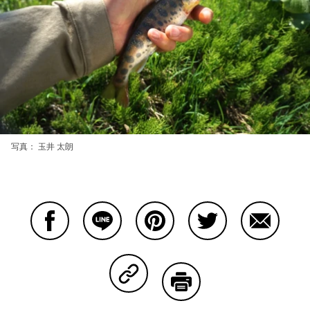
写真： 玉井 太朗
Facebookで共有する
Lineで共有する
Pinterestで共有する
Twitterで共有する
Emailで
Copy Linkで共有する
印刷する