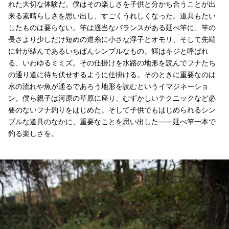
れた大切な体験だ。僕はその楽しさを子供と分かち合うことが出
来る素晴らしさを思い出し、すごくうれしくなった。道具もたい
したものは要らない。竿は適当なバランスがある延べ竿に、竿の
長さより少しだけ短めの道糸に小さな浮子とオモリ、そして先端
に針が結んであるいちばんシンプルなもの。餌はキジと呼ばれ
る、いわゆるミミズ。その仕掛けを水路の地形を読んでフナたち
の通り道に待ち伏せするように仕掛ける。そのときに重要なのは
水の流れや魚が通るであろう地形を読むというイマジネーショ
ン。僕ら親子は河原の草原に座り、むずかしいテクニックなど必
要のないフナ釣りをはじめた。そして子供でもはじめられるシン
プルな道具のなかに、重要なことを思い出した――延べ竿一本で
釣る楽しさを。