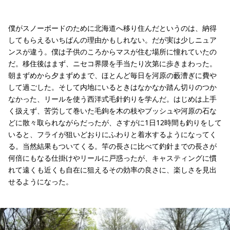
僕がスノーボードのために北海道へ移り住んだというのは、納得
してもらえるいちばんの理由かもしれない。だが実は少しニュア
ンスが違う。僕は子供のころからマスが住む場所に憧れていたの
だ。移住後はまず、ニセコ界隈を手当たり次第に歩きまわった。
朝まずめから夕まずめまで、ほとんど毎日を河原の藪漕ぎに費や
して過ごした。そして内地にいるときはなかなか踏ん切りのつか
なかった、リールを使う西洋式毛針釣りを学んだ。はじめは上手
く扱えず、苦労して巻いた毛鉤を木の枝やブッシュや河原の石な
どに散々取られながらだったが、さすがに1日12時間も釣りをして
いると、フライが狙いどおりにふわりと着水するようになってく
る。当然結果もついてくる。竿の長さに比べて釣針までの長さが
何倍にもなる仕掛けやリールに戸惑ったが、キャスティングに慣
れて遠くも近くも自在に狙えるその効率の良さに、楽しさを見出
せるようになった。