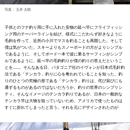
写真： 玉井 太朗
子供とのフナ釣り用に手に入れた安物の延べ竿にフライフィッシ
ング用のテーパーラインを結び、様式にこだわらず好きなように
毛鉤を作って、近所の小川でマスを釣ることも再開した。そして
僕は気がついた。スキーよりもスノーボードの方がよりシンプル
であるように、そしてボード一本で波に乗るサーフィンがシンプ
ルであるように、延べ竿の毛鉤釣りが僕の釣りの答えだというこ
とを……。そんなある日、パタゴニア社のイヴォンが日本式毛針釣
法である「テンカラ」釣りに心を奪われていることを知った。釣
りのひとつの究極の形である「テンカラ」釣りは、侘び寂びにも
通ずるものがあるのではないだろうか。釣りの世界のシンプリシ
ティ。そんなイメージのテンカラ釣りであるが、日本の一般的な
テンカラ竿は大物を狙っていないため、アメリカで使ったものは
すぐに折れてしまったと言う。それを元にデザインされたのが