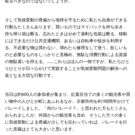
取るべきなのではないでしょうか。
そして気候変動の脅威から地球を守るために私たち自身ができる
行動もたくさんあります。買いものではマイバックを持ち歩き、
持ち帰り袋は断る。忘れたときはせめて過剰な包装は断る。移動
にはできるだけ公共交通機関、あるいは自転車や徒歩を利用す
る。不必要な物は買わない。壊れたら修理をして使う。欲しいも
のと必要なものをしっかりと見極め、無駄な消費行動による資源
の無駄遣いを抑える。……これらはほんの一例ですが、私たちひと
りひとりが日々心がけて実践することが気候変動問題の解決への
道となる大切な行動です。
当日は約600人の参加者が集まり、紅葉目当ての多くの観光客や買
い物中の人びとが町にあふれるなか、京都市内を約1時間半かけて
パレードしました。「何のパレード？」と思われた方もたくさん
おられましたが、外国からの観光客も含め、そうした方々の多く
に気候変動による脅威が少しでも伝わっていれば、パレードを行
った意義はとても大きいと思います。