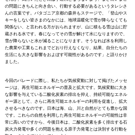
の問題にきちんと向き合い、行動する必要があるというタレシさ
んの言葉です。パタゴニア京都の森井もステージで、「登山やス
キーをしない皆さまのなかには、地球温暖化で雪が降らなくても
関係ない、と言われる方がおられますが、山に積もる雪は山に貯
蔵される水です。春になってその雪が解けて水になりますので、
雪が降らないと水が減ることになります。そうなれば水を利用し
た農業や工業もこれまでどおり行えなくなり、結果、自分たちの
生活にも大きな影響をおよぼす可能性があるのです」と語りかけ
ました。
今回のパレードに際し、私たちが気候変動に対して掲げたメッセ
ージは、再生可能エネルギーの普及と拡大です。気候変動に大き
な影響を与えている二酸化炭素の排出を抑え、持続可能なエネル
ギー源として、さらに再生可能エネルギーの利用を促進し、拡大
させるべきなのです。日本は海、山、川と自然がとても豊かな国
です。これらの自然を利用した再生可能エネルギーの可能性は非
常に高いのですから、今後日本は、二酸化炭素を多く排出する石
炭火力発電や多くの問題を抱える原子力発電とは決別する行動を