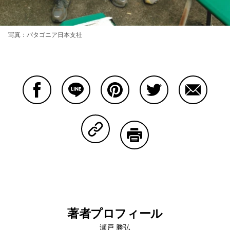
写真：パタゴニア日本支社
Facebookで共有する
Lineで共有する
Pinterestで共有する
Twitterで共有する
Emailで
Copy Linkで共有する
印刷する
著者プロフィール
瀬戸 勝弘