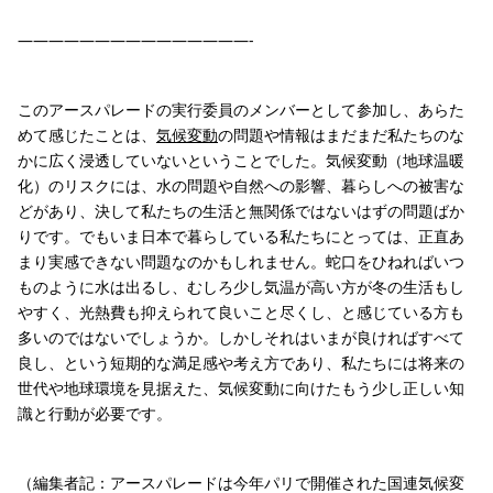
———————————————-
このアースパレードの実行委員のメンバーとして参加し、あらた
めて感じたことは、
気候変動
の問題や情報はまだまだ私たちのな
かに広く浸透していないということでした。気候変動（地球温暖
化）のリスクには、水の問題や自然への影響、暮らしへの被害な
どがあり、決して私たちの生活と無関係ではないはずの問題ばか
りです。でもいま日本で暮らしている私たちにとっては、正直あ
まり実感できない問題なのかもしれません。蛇口をひねればいつ
ものように水は出るし、むしろ少し気温が高い方が冬の生活もし
やすく、光熱費も抑えられて良いこと尽くし、と感じている方も
多いのではないでしょうか。しかしそれはいまが良ければすべて
良し、という短期的な満足感や考え方であり、私たちには将来の
世代や地球環境を見据えた、気候変動に向けたもう少し正しい知
識と行動が必要です。
（編集者記：アースパレードは今年パリで開催された国連気候変