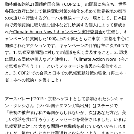
動枠組条約第21回締約国会議（COP２１）の開幕に先立ち、世界
各国の政府に対して気候変動対策の強化を求めて世界各地の都市
の大通りを行進するグローバル気候マーチの一環として、日本国
内で気候変動に取り組む団体などに所属する個人によって構成さ
れた
Climate Action Now！キャンペーン実行委員会
が主催し、キ
ャンペーンに賛同した100以上の団体とともに東京・京都を中心に
開催されたアクションです。キャンペーンの目的は主に次の3つで
す。1. 気候変動問題に対しての認識を広く普及すること。2. 環境
に関わる団体や個人などと連携し、「Climate Action Now!（今こ
そ気候を守ろう！）」というメッセージを市民から発信するこ
と。3. COP21での合意と日本での気候変動対策の強化（再エネ・
省エネへの転換）を促すこと）
アースパレード2015・京都へゲストとして参加されたシンキャ
ン・タレシさん（ツバル国ナヌマンガ島出身）はステージで、
「最初の被害者は私の母国かもしれないが、次はあなた方だ。美
しい地球を共に守ろう」とメッセージを発信されました。いまは
気候変動に対して大きな問題や危機感を感じていないかもしれま
せんが、気付いたときには手遅れとならないよう、まさにいまこ