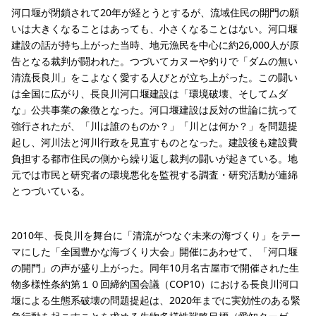
河口堰が閉鎖されて20年が経とうとするが、流域住民の開門の願
いは大きくなることはあっても、小さくなることはない。河口堰
建設の話が持ち上がった当時、地元漁民を中心に約26,000人が原
告となる裁判が闘われた。つづいてカヌーや釣りで「ダムの無い
清流長良川」をこよなく愛する人びとが立ち上がった。この闘い
は全国に広がり、長良川河口堰建設は「環境破壊、そしてムダ
な」公共事業の象徴となった。河口堰建設は反対の世論に抗って
強行されたが、「川は誰のものか？」「川とは何か？」を問題提
起し、河川法と河川行政を見直すものとなった。建設後も建設費
負担する都市住民の側から繰り返し裁判の闘いが起きている。地
元では市民と研究者の環境悪化を監視する調査・研究活動が連綿
とつづいている。
2010年、長良川を舞台に「清流がつなぐ未来の海づくり」をテー
マにした「全国豊かな海づくり大会」開催にあわせて、「河口堰
の開門」の声が盛り上がった。同年10月名古屋市で開催された生
物多様性条約第１０回締約国会議（COP10）における長良川河口
堰による生態系破壊の問題提起は、2020年までに実効性のある緊