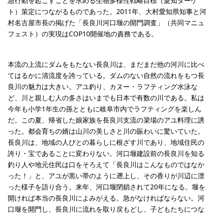
急行動を起こすことを求める生物多様性戦略目標（愛知ターゲ
ト）策定につながるものであった。2011年、大村愛知県知事と河
村名古屋市長の掲げた「長良川河口堰の開門調査」（共同マニュ
フェスト）の実現はCOP10開催地の責務である。
本流の上流にダムをもたない長良川は、まだまだ他の河川に比べ
てはるかに清流度を誇っている。ダムのない自然の流れをもつ長
良川の魅力は大きい。アユ釣り、カヌー・ラフティング水泳な
ど、川と親しむ人の多さはいまでも日本で有数の川である。私は
今年も小学1年生の孫とともに岐阜市内でラフティングを楽しん
だ。この夏、帰省した娘家族を長良川支流の簗場のアユ料理に誘
った。都会育ちの婿は山川の美しさと川の賑わいに驚いていた。
長良川は、地域の人びとの暮らしに根ざす川であり、地域住民の
誇り・宝であることに変わりない。河口堰建設前の長良川を知る
釣り人や地元住民は口をそろえて「長良川はこんなものではなか
った！」と、アユが黒い帯のように遡上し、その香りが川辺に漂
った様子を語り合う。来年、河口堰閉鎖されて20年になる。堰を
開ければ本当の長良川によみがえる。急がなければならない。河
口堰を開門し、長良川に流れを取り戻もどし、子どもたちにつな