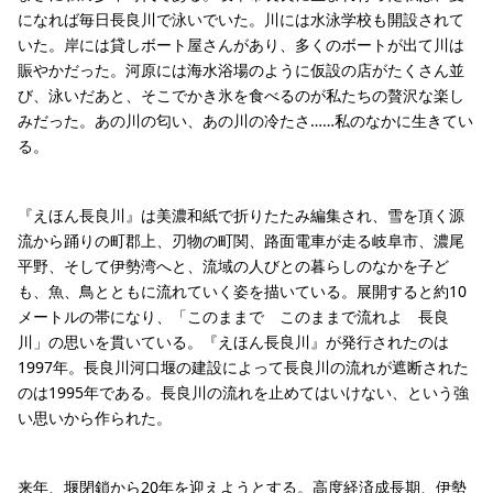
になれば毎日長良川で泳いでいた。川には水泳学校も開設されて
いた。岸には貸しボート屋さんがあり、多くのボートが出て川は
賑やかだった。河原には海水浴場のように仮設の店がたくさん並
び、泳いだあと、そこでかき氷を食べるのが私たちの贅沢な楽し
みだった。あの川の匂い、あの川の冷たさ……私のなかに生きてい
る。
『えほん長良川』は美濃和紙で折りたたみ編集され、雪を頂く源
流から踊りの町郡上、刃物の町関、路面電車が走る岐阜市、濃尾
平野、そして伊勢湾へと、流域の人びとの暮らしのなかを子ど
も、魚、鳥とともに流れていく姿を描いている。展開すると約10
メートルの帯になり、「このままで このままで流れよ 長良
川」の思いを貫いている。『えほん長良川』が発行されたのは
1997年。長良川河口堰の建設によって長良川の流れが遮断された
のは1995年である。長良川の流れを止めてはいけない、という強
い思いから作られた。
来年、堰閉鎖から20年を迎えようとする。高度経済成長期、伊勢