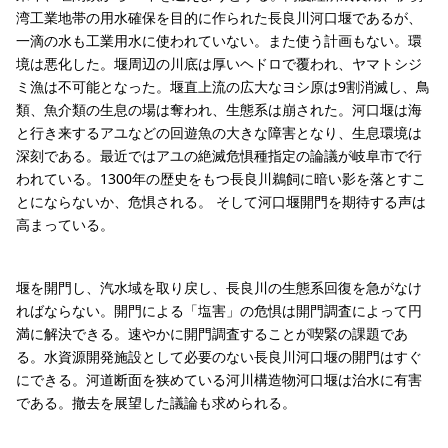
湾工業地帯の用水確保を目的に作られた長良川河口堰であるが、
一滴の水も工業用水に使われていない。また使う計画もない。環
境は悪化した。堰周辺の川底は厚いヘドロで覆われ、ヤマトシジ
ミ漁は不可能となった。堰直上流の広大なヨシ原は9割消滅し、鳥
類、魚介類の生息の場は奪われ、生態系は崩された。河口堰は海
と行き来するアユなどの回遊魚の大きな障害となり、生息環境は
深刻である。最近ではアユの絶滅危惧種指定の論議が岐阜市で行
われている。1300年の歴史をもつ長良川鵜飼に暗い影を落とすこ
とにならないか、危惧される。 そして河口堰開門を期待する声は
高まっている。
堰を開門し、汽水域を取り戻し、長良川の生態系回復を急がなけ
ればならない。開門による「塩害」の危惧は開門調査によって円
満に解決できる。速やかに開門調査することが喫緊の課題であ
る。水資源開発施設として必要のない長良川河口堰の開門はすぐ
にできる。河道断面を狭めている河川構造物河口堰は治水に有害
である。撤去を展望した議論も求められる。