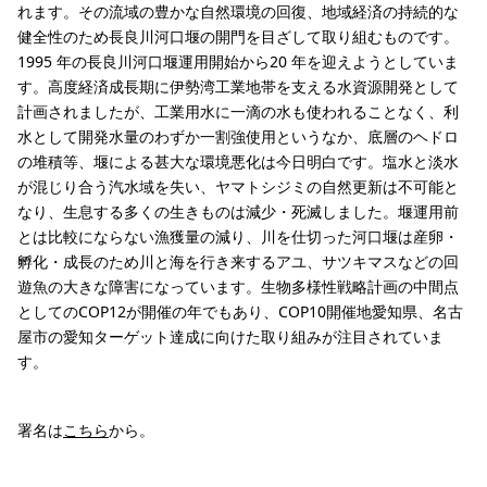
れます。その流域の豊かな自然環境の回復、地域経済の持続的な
健全性のため長良川河口堰の開門を目ざして取り組むものです。
1995 年の長良川河口堰運用開始から20 年を迎えようとしていま
す。高度経済成長期に伊勢湾工業地帯を支える水資源開発として
計画されましたが、工業用水に一滴の水も使われることなく、利
水として開発水量のわずか一割強使用というなか、底層のヘドロ
の堆積等、堰による甚大な環境悪化は今日明白です。塩水と淡水
が混じり合う汽水域を失い、ヤマトシジミの自然更新は不可能と
なり、生息する多くの生きものは減少・死滅しました。堰運用前
とは比較にならない漁獲量の減り、川を仕切った河口堰は産卵・
孵化・成長のため川と海を行き来するアユ、サツキマスなどの回
遊魚の大きな障害になっています。生物多様性戦略計画の中間点
としてのCOP12が開催の年でもあり、COP10開催地愛知県、名古
屋市の愛知ターゲット達成に向けた取り組みが注目されていま
す。
署名は
こちら
から。