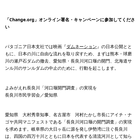
「Change.org」オンライン署名・キャンペーンに参加してくださ
い
パタゴニア日本支社では映画『
ダムネーション
』の日本公開とと
もに、日本の川に自由な流れを取り戻すため、まずは熊本・球磨
川の瀬戸石ダムの撤去、愛知県・長良川河口堰の開門、北海道サ
ンル川のサンルダムの中止のために、行動を起こします。
よみがえれ長良川「河口堰開門調査」の実現を
長良川市民学習会／愛知県
愛知県 大村秀章知事、名古屋市 河村たかし市長にアイチ・ナ
ゴヤ共同マニフェストである「長良川河口堰の開門調査」の実現
を求めます。岐阜県の大日ヶ岳に源を発し伊勢湾に注ぐ長良川
は、四国の四万十川とともに日本を代表する清流河川として知ら