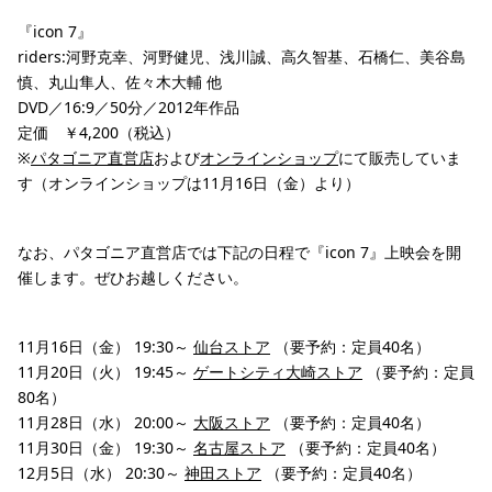
『icon 7』
riders:河野克幸、河野健児、浅川誠、高久智基、石橋仁、美谷島
慎、丸山隼人、佐々木大輔 他
DVD／16:9／50分／2012年作品
定価 ￥4,200（税込）
※
パタゴニア直営店
および
オンラインショップ
にて販売していま
す（オンラインショップは11月16日（金）より）
なお、パタゴニア直営店では下記の日程で『icon 7』上映会を開
催します。ぜひお越しください。
11月16日（金） 19:30～
仙台ストア
（要予約：定員40名）
11月20日（火） 19:45～
ゲートシティ大崎ストア
（要予約：定員
80名）
11月28日（水） 20:00～
大阪ストア
（要予約：定員40名）
11月30日（金） 19:30～
名古屋ストア
（要予約：定員40名）
12月5日（水） 20:30～
神田ストア
（要予約：定員40名）