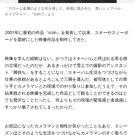
「クローム金属のような光を発した」斜面に残された「黒いシュプール」
キャプチャー：『icon 7』より
2001年に最初の作品『icon』を発表して以来、スキーやスノーボ
ードを題材にした映像作品を制作してきた。
映像を学んだ経験はない。かつてはスキーバムと呼ばれる滑る側
の立場だったのだが、あるきっかけで雪上での撮影のアシスタン
ト「脚持ち」をすることになり、スキーバム生活をつづけながら
仕事の依頼があるとよろこんで三脚を運んだ。被写体としての滑
り手とカメラマンとの現場でのやり取りに参加したうえで、その
結果残される映像を完成した作品として観ることができるのはと
ても贅沢なことだったし、何よりもその現場の緊張感と達成感に
すっかり魅了されてしまったからだ。
お世話になったカメラマンと相性が良かったこともあり、３シー
ズンほどそのような生活をつづけながらカメラマンのすぐ後ろで