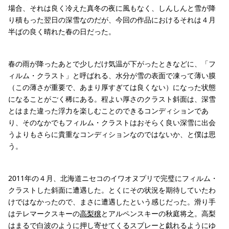
場合、それは良く冷えた真冬の夜に風もなく、しんしんと雪が降
り積もった翌日の深雪なのだが、今回の作品におけるそれは４月
半ばの良く晴れた春の日だった。
春の雨が降ったあとで少しだけ気温が下がったときなどに、「フ
ィルム・クラスト」と呼ばれる、水分が雪の表面で凍って薄い膜
（この薄さが重要で、あまり厚すぎては良くない）になった状態
になることがごく稀にある。程よい厚さのクラスト斜面は、深雪
とはまた違った浮力を楽しむことのできるコンディションであ
り、そのなかでもフィルム・クラストはおそらく良い深雪に出会
うよりもさらに貴重なコンディションなのではないか、と僕は思
う。
2011年の４月、北海道ニセコのイワオヌプリで完璧にフィルム・
クラストした斜面に遭遇した。とくにその状況を期待していたわ
けではなかったので、まさに遭遇したという感じだった。滑り手
はテレマークスキーの
高梨穣
とアルペンスキーの秋庭将之。高梨
はまるで白波のように押し寄せてくるスプレーと戯れるようにゆ