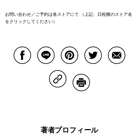
お問い合わせ／ご予約は各ストアにて （上記、日程横のストア名
をクリックしてください）
Facebookで共有する
Lineで共有する
Pinterestで共有する
Twitterで共有する
Emailで
Copy Linkで共有する
印刷する
著者プロフィール