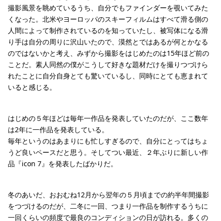
撮影風景を眺めているうち、自分でもファインダーを覗いてみた
くなった。北米やヨーロッパのスキーフィルムはすべて滑る側の
人間によって制作されているのを知っていたし、被写体になる滑
り手は自分の周りに沢山いたので、漠然とではあるが何とかなる
のではないかと考え、みずから撮影をはじめたのは15年ほど前の
ことだ。素人同然の僕がこうして好きな題材だけを撮りつづけら
れたことに自分自身とても驚いているし、同時にとても恵まれて
いると感じる。
はじめの５年ほどは毎年一作品を発表していたのだが、ここ数年
は2年に一作品を発表している。
毎年というのはあまりにも忙しすぎるので、自分にとってはちょ
うど良いペースだと思う。そしてつい最近、２年ぶりに新しい作
品『icon 7』を発表したばかりだ。
冬のあいだ、おおむね12月から翌年の５月頃までの約半年間撮影
をつづけるのだが、二冬に一回、つまり一作品を制作するうちに
一回くらいの頻度で最良のコンディションの日が訪れる。多くの