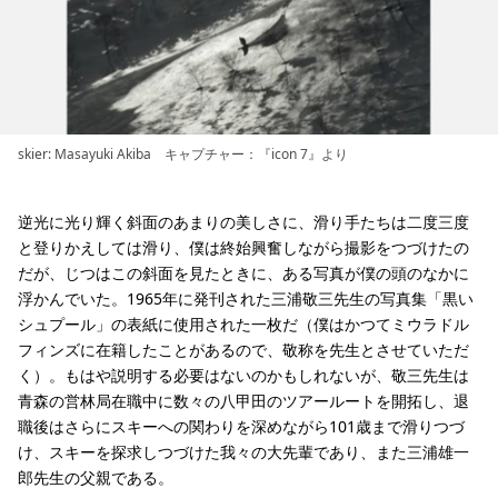
skier: Masayuki Akiba キャプチャー：『icon 7』より
逆光に光り輝く斜面のあまりの美しさに、滑り手たちは二度三度
と登りかえしては滑り、僕は終始興奮しながら撮影をつづけたの
だが、じつはこの斜面を見たときに、ある写真が僕の頭のなかに
浮かんでいた。1965年に発刊された三浦敬三先生の写真集「黒い
シュプール」の表紙に使用された一枚だ（僕はかつてミウラドル
フィンズに在籍したことがあるので、敬称を先生とさせていただ
く）。もはや説明する必要はないのかもしれないが、敬三先生は
青森の営林局在職中に数々の八甲田のツアールートを開拓し、退
職後はさらにスキーへの関わりを深めながら101歳まで滑りつづ
け、スキーを探求しつづけた我々の大先輩であり、また三浦雄一
郎先生の父親である。