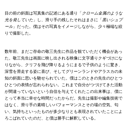
目の前の斜面は写真集の記述にある通り「
クローム金属のような
光を発していた
」し、滑り手の残したそれはまさに「
黒いシュプ
ール
」だった。僕はその写真をイメージしながら、少々極端な絞
りで撮影した。
数年前、まだご存命の敬三先生に作品を観ていただく機会があっ
た。敬三先生は画面に映し出される映像に文字通りクギづけにな
りながら、クリフを飛び降りるようにまるで子供のように驚き、
深雪を滑走する姿に喜び、そしてグリーンランドやアラスカの未
知の斜面に思いを馳せられていた。僕はこのときの先生のひとつ
ひとつの表情が忘れられない。これまで自分がつづけてきた活動
が間違っていないという自信を与えてくれたこの出来事は、僕に
とって本当に幸せな時間だったからだ。先生は撮影や編集技術で
はなく、滑り手の素晴しいパフォーマンスとその場の空気、匂
い、気持ちといったものが多少なりとも表現されていたことによ
ろこばれていたのだ、と僕は勝手に解釈している。