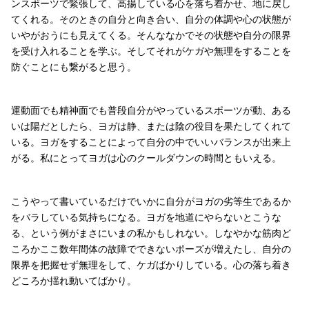
ンスポーツで緊張して、高揚している心を落ち着かせ、地に戻し
てくれる。そのときの自分と向き合い、自分の体調や心の状態が
いやがおうにも見えてくる。そんななかでその状態や自分の限界
を受け入れることを学ぶ。そしてそれがケガや無理をすることを
防ぐことにも繋がると思う。
運動面でも精神面でも普段自分がやっているスポーツが動、ある
いは陽だとしたら、ヨガは静、または陰の役目を果たしてくれて
いる。ヨガをすることによって自分の中でいいバランスが出来上
がる。私にとってヨガは心のクールダウンの時間ともいえる。
こうやって書いているだけでいかに自分がヨガの劣等生であるか
をバラしている気持ちになる。ヨガを地道にやらないとこうな
る、という例がまさにいまの私かもしれない。しなやかな筋肉ど
ころかここ数年間体の故障でできないポーズが増えたし、自分の
限界を把握せず無理をして、ケガばかりしている。心の落ち着き
どころか揺れ動いてばかり。