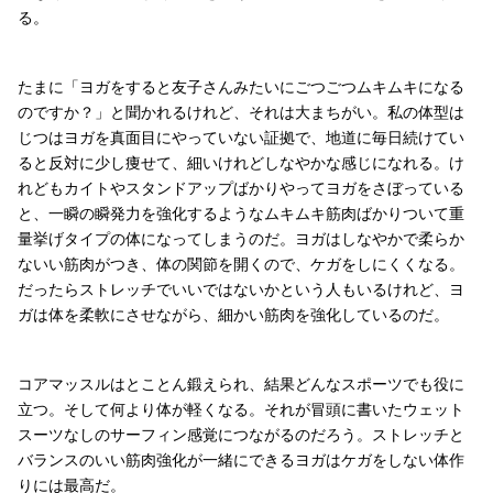
る。
たまに「ヨガをすると友子さんみたいにごつごつムキムキになる
のですか？」と聞かれるけれど、それは大まちがい。私の体型は
じつはヨガを真面目にやっていない証拠で、地道に毎日続けてい
ると反対に少し痩せて、細いけれどしなやかな感じになれる。け
れどもカイトやスタンドアップばかりやってヨガをさぼっている
と、一瞬の瞬発力を強化するようなムキムキ筋肉ばかりついて重
量挙げタイプの体になってしまうのだ。ヨガはしなやかで柔らか
ないい筋肉がつき、体の関節を開くので、ケガをしにくくなる。
だったらストレッチでいいではないかという人もいるけれど、ヨ
ガは体を柔軟にさせながら、細かい筋肉を強化しているのだ。
コアマッスルはとことん鍛えられ、結果どんなスポーツでも役に
立つ。そして何より体が軽くなる。それが冒頭に書いたウェット
スーツなしのサーフィン感覚につながるのだろう。ストレッチと
バランスのいい筋肉強化が一緒にできるヨガはケガをしない体作
りには最高だ。