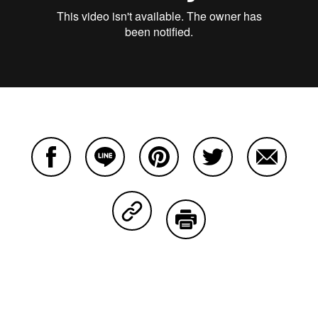
Facebookで共有する
Lineで共有する
Pinterestで共有する
Twitterで共有する
Emailで
Copy Linkで共有する
印刷する