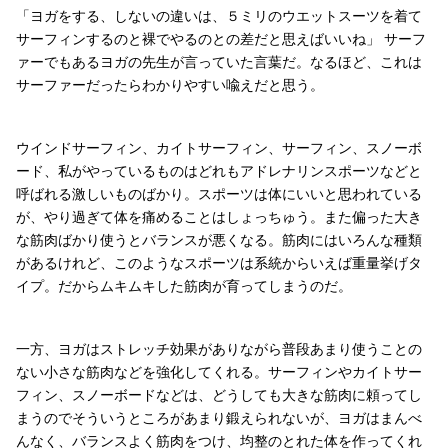
「ヨガをする、しないの違いは、５ミリのウエットスーツを着て
サーフィンするのと裸でやるのとの差だと思えばいいね」 サーフ
ァーでもあるヨガの先生が言っていた言葉だ。なるほど、これは
サーファーだったらわかりやすい喩えだと思う。
ウインドサーフィン、カイトサーフィン、サーフィン、スノーボ
ード、私がやっているものはどれもアドレナリンスポーツなどと
呼ばれる激しいものばかり。スポーツは体にいいと思われている
が、やり過ぎて体を痛めることはしょっちゅう。また偏った大き
な筋肉ばかり使うとバランスが悪くなる。筋肉にはいろんな種類
があるけれど、このようなスポーツは系統からいえば重量挙げタ
イプ。だからムキムキした筋肉が育ってしまうのだ。
一方、ヨガはストレッチ効果がありながら普段あまり使うことの
ない小さな筋肉などを強化してくれる。サーフィンやカイトサー
フィン、スノーボードなどは、どうしても大きな筋肉に頼ってし
まうのでそういうところがあまり鍛えられないが、ヨガはまんべ
んなく、バランスよく筋肉をつけ、均整のとれた体を作ってくれ