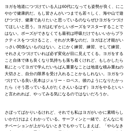
ヨガを地道につづけている人は60代になっても姿勢が良く、にこ
やかで健康的だ。もし皆さんがいつまでも若々しく、海や山で遊
びつづけ、健康でありたいと思っているのならぜひヨガをつづけ
てほしいと思う。ヨガはむずかしいポーズをマスターすることで
はない。ポーズができなくても最初は呼吸だけでもいいからプラ
クティスをつづけること、それが大事なのだ。ヨガほど才能がい
っさい関係ないものはない。とにかく練習、練習、そして練習、
それさえつづけていれば必ず変化が目に見えてくる。ヨガをする
こと自体で体も良くなり気持ちも落ち着くけれど、もしかしたら
私にとってヨガで学んだいちばん重要なことは地道な積み重ねの
大切さと、自分の限界を受け入れることかもしれない。ヨガをつ
づけている良い見本はジェリー・ロペス。彼のようになりたかっ
たら（そう思っている人がたくさんいるはず）ヨガをやるといい
と言われれば、やってみる気になるのではないだろうか。
さぼってばかりいるけれど、それでも私はヨガがいかに素晴らし
いかだけはよくわかっている。サーフィンと一緒で、どんなにモ
チベーションが上がらないときでもやってしまえば、「やらなき