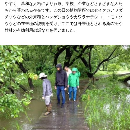
やすく、温和な人柄により行政、学校、企業などさまざまな人た
ちから慕われる存在です。この日の植物講座ではセイタカアワダ
チソウなどの外来種とハンゲショウやカワラナデシコ、トモエソ
ウなどの在来種の説明を受け、ここでは外来種とされる桑の実や
竹林の有効利用の話などを伺いました。