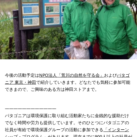
今後の活動予定は
NPO法人「荒川の自然を守る会」
および
パタゴ
ニア 東京・神田
で紹介していきます。どなたでも気軽に参加可能
できまので、ご興味のある方は神田ストアまで。
————————————
パタゴニアは環境保護に取り組む活動家たちに金銭的な援助だけ
でなく時間や労力も提供しています。そのひとつにパタゴニアの
社員が有給で環境保護グループの活動に参加できる
「インターン
シップ・プログラム」
があります。現在までに900人以上の社員が