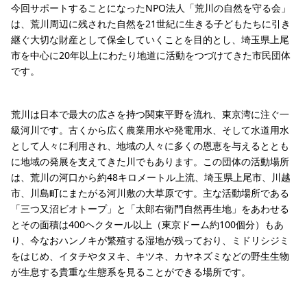
今回サポートすることになったNPO法人「荒川の自然を守る会」
は、荒川周辺に残された自然を21世紀に生きる子どもたちに引き
継ぐ大切な財産として保全していくことを目的とし、埼玉県上尾
市を中心に20年以上にわたり地道に活動をつづけてきた市民団体
です。
荒川は日本で最大の広さを持つ関東平野を流れ、東京湾に注ぐ一
級河川です。古くから広く農業用水や発電用水、そして水道用水
として人々に利用され、地域の人々に多くの恩恵を与えるととも
に地域の発展を支えてきた川でもあります。この団体の活動場所
は、荒川の河口から約48キロメートル上流、埼玉県上尾市、川越
市、川島町にまたがる河川敷の大草原です。主な活動場所である
「三つ又沼ビオトープ」と「太郎右衛門自然再生地」をあわせる
とその面積は400ヘクタール以上（東京ドーム約100個分）もあ
り、今なおハンノキが繁殖する湿地が残っており、ミドリシジミ
をはじめ、イタチやタヌキ、キツネ、カヤネズミなどの野生生物
が生息する貴重な生態系を見ることができる場所です。