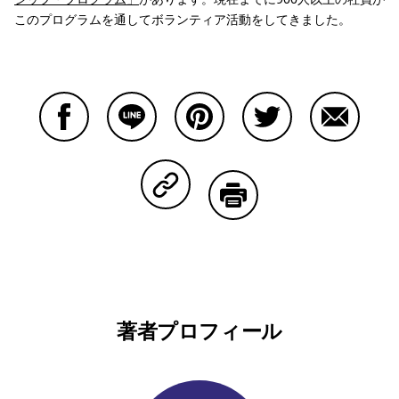
このプログラムを通してボランティア活動をしてきました。
Facebookで共有する
Lineで共有する
Pinterestで共有する
Twitterで共有する
Emailで
Copy Linkで共有する
印刷する
著者プロフィール