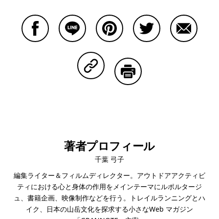
Facebookで共有する
Lineで共有する
Pinterestで共有する
Twitterで共有する
Emailで
Copy Linkで共有する
印刷する
著者プロフィール
千葉 弓子
編集ライター＆フィルムディレクター。アウトドアアクティビ
ティにおける心と身体の作用をメインテーマにルポルタージ
ュ、書籍企画、映像制作などを行う。トレイルランニングとハ
イク、日本の山岳文化を探求する小さなWeb マガジン