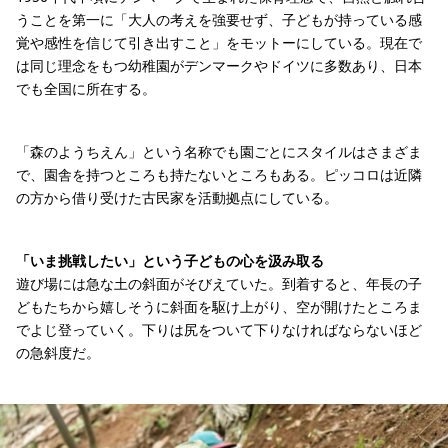
うことを第一に「大人の考えを強要せず、子どもが持っている感
覚や感性を信じて引き出すこと」をモットーにしている。現在で
は同じ理念をもつ幼稚園がデンマークやドイツに多数あり、日本
でも全国に所在する。
「森のようちえん」という名称でも園ごとにスタイルはさまざま
で、園舎を持つところも持たないところもある。ピッコロは近隣
の方から借り受けた古民家を活動拠点にしている。
「いま挑戦したい」という子どもの心を汲み取る
遊び場には急な土の斜面がそびえていた。到着すると、年長の子
どもたちから嬉しそうに斜面を駆け上がり、空が開けたところま
でよじ登っていく。下りは尻をついて下りなければならないほど
の急斜度だ。