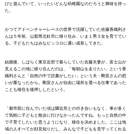
びと遊んでいて、いったいどんな幼稚園なのだろうと興味を持っ
た。
かつてアドベンチャーレースの世界で活躍していた佐藤香織利さ
んは５年前、山梨県北杜市に移り住み、いま１男３女を育ててい
る。子どもたちはみなピッコロに通い成長してきた。
結婚後、しばらく東京近郊で暮らしていた佐藤夫妻が、富士山が
見えるこの地に移り住んだのは、「毎朝山を走りたい」という香
織利さんと「自然の中で読書がしたい」という夫・剛宣さんの想
いが重なったから。剛宣さんが自由に場所を選べる仕事であった
ことも移住を後押ししたという。
「都市部に住んでいた頃は隣近所との付き合いもなく、車が多く
て気軽に子どもと散歩に行けなかったんですね。もっと自然の中
で子育てしたいと思うようになり、移住を決めました。ここは地
域の人すべてが顔見知りだし、みんなで子どもを見守ってくれる