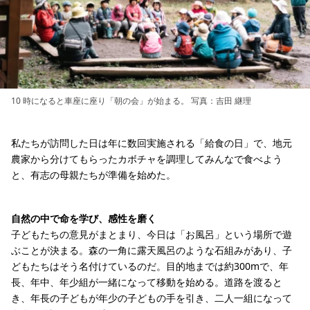
10 時になると車座に座り「朝の会」が始まる。 写真：吉田 継理
私たちが訪問した日は年に数回実施される「給食の日」で、地元
農家から分けてもらったカボチャを調理してみんなで食べよう
と、有志の母親たちが準備を始めた。
自然の中で命を学び、感性を磨く
子どもたちの意見がまとまり、今日は「お風呂」という場所で遊
ぶことが決まる。森の一角に露天風呂のような石組みがあり、子
どもたちはそう名付けているのだ。目的地までは約300mで、年
長、年中、年少組が一緒になって移動を始める。道路を渡ると
き、年長の子どもが年少の子どもの手を引き、二人一組になって