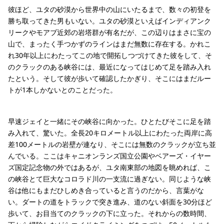
彼ほど、ユタの砂漠から世界中の山にいたるまで、数々の初登を
勝ち取ってきた男もいない。ユタの砂漠といえばインディアンク
リークやモアブ近郊の岩塔群が有名だが、この辺りはまさに宝の
山で、まったく手つかずのラインはまだ無数に存在する。かれこ
れ30年以上にわたってこの地で開拓しつづけてきた彼をして、そ
のクラックのある峡谷には、最近になってはじめて足を踏み入れ
たという。そして彼が歩いて確認したかぎり、そこにはまだルー
トが1本しかないとのことだった。
早速ジェイと一緒にその峡谷に向かった。ひとたびそこに足を踏
み入れて、驚いた。全長20キロメートル以上にわたった両岸に高
差100メートルの岩壁が連なり、そこには無数のクラックが立ち並
んでいる。ここはキャニオンランズ国立公園やベアーズ・イヤー
ズ国定記念物の外ではあるが、ユタ南東部の地図を眺めれば、こ
の峡谷とて巨大なコロラド川の一支流に過ぎない。同じような峡
谷は他にもまだひしめき合っていると言うのだから、言葉がな
い。ダートの道をトラックで突き進み、道のない斜面を30分ほど
歩いて、お目当てのクラックの下に立った。それからの数時間、