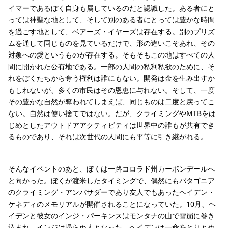
イマーであるぼく自身も属しているのだと認識した。ある者にと
っては神聖な地として、そして別のある者にとっては豊かな時間
を過ごす地として、ベアーズ・イヤーズは存在する。別のプリズ
ムを通して同じものを見ているだけで、形の違いこそあれ、その
対象への愛というものが存在する。そもそもこの地はすべての人
間に開かれた公有地である。一部の人間の私利私欲のために、そ
れをぼくたちから奪う権利は誰にもない。開発は金を生み出すか
もしれないが、多くの市民はその恩恵に与れない。そして、一度
その豊かな自然が奪われてしまえば、同じものは二度と戻ってこ
ない。自然は使い捨てではない。だが、クライミングやMTBをは
じめとしたアウトドアアクティビティは世界中の誰もが共有でき
るものであり、それは次世代の人間にも平等に引き継がれる。
そんなイベントのあと、ぼくは一路コロラド州カーボンデールへ
と向かった。ぼくが渡米したタイミングで、偶然にもパタゴニア
のクライミング・アンバサダーであり友人でもあったヘイデン・
ケネディのメモリアルが開催されることになっていた。10月、ヘ
イデンと彼女のインジ・パーキンスはモンタナの山で雪崩に巻き
込まれ、インジは帰らぬ人となった。ヘイデンは一命をとりとめ