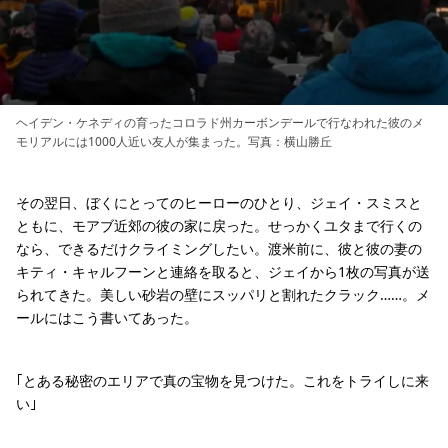
ヘイデン・ケネディの育ったコロラド州カーボンデールで行なわれた彼のメ
モリアルには1000人近い友人が集まった。写真：横山勝丘
その翌日、ぼくにとってのヒーローのひとり、ジェイ・スミスと
ともに、モアブ近郊の彼の家に戻った。せっかくユタまで行くの
なら、できるだけクライミングしたい。渡米前に、彼と彼の妻の
キティ・キャルフーンと連絡を取ると、ジェイから1枚の写真が送
られてきた。美しい砂岩の壁にスッパリと割れたクラック……。メ
ールにはこう書いてあった。
｢とある秘密のエリアで真の宝物を見つけた。これをトライしに来
い｣