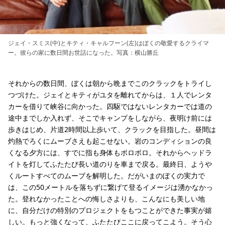
ジェイ・スミス(中)とキティ・キャルフーン(左)はぼくの敬愛するクライマ
ー。彼らの家に数日間お世話になった。写真：横山勝丘
それからの数日間、ぼくは朝から晩までこのクラックをトライし
つづけた。ジェイとキティがユタを離れてからは、１人でレンタ
カーを借りて峡谷に向かった。四駆ではないレンタカーでは道の
途中までしか入れず、そこでキャンプをしながら、夜明け前には
歩きはじめ、片道2時間以上歩いて、クラックを目指した。昼間は
灼熱でろくにムーブさえも起こせない。岩のコンディションの良
くなる夕方には、すでに指も身体もボロボロ。それからヘッドラ
イトを灯してふたたび長い道のりを車まで戻る。最終日、ようや
くルートすべてのムーブを解明した。だがいまのぼくの実力で
は、この50メートルを落ちずに繋げて登るイメージは湧かなかっ
た。登れなかったことへの悔しさよりも、こんなにも美しい地
に、自分だけの特別のプロジェクトをもつことができた事実が嬉
しい。もっと強くなって、ふたたびここに戻ってこよう。そう心