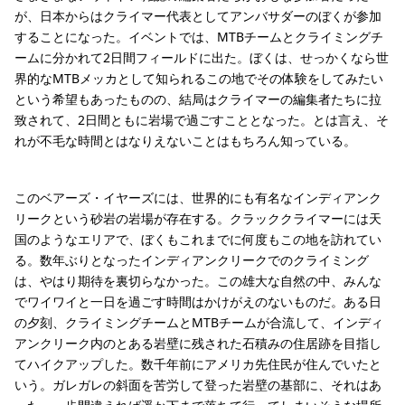
が、日本からはクライマー代表としてアンバサダーのぼくが参加
することになった。イベントでは、MTBチームとクライミングチ
ームに分かれて2日間フィールドに出た。ぼくは、せっかくなら世
界的なMTBメッカとして知られるこの地でその体験をしてみたい
という希望もあったものの、結局はクライマーの編集者たちに拉
致されて、2日間ともに岩場で過ごすこととなった。とは言え、そ
れが不毛な時間とはなりえないことはもちろん知っている。
このベアーズ・イヤーズには、世界的にも有名なインディアンク
リークという砂岩の岩場が存在する。クラッククライマーには天
国のようなエリアで、ぼくもこれまでに何度もこの地を訪れてい
る。数年ぶりとなったインディアンクリークでのクライミング
は、やはり期待を裏切らなかった。この雄大な自然の中、みんな
でワイワイと一日を過ごす時間はかけがえのないものだ。ある日
の夕刻、クライミングチームとMTBチームが合流して、インディ
アンクリーク内のとある岩壁に残された石積みの住居跡を目指し
てハイクアップした。数千年前にアメリカ先住民が住んでいたと
いう。ガレガレの斜面を苦労して登った岩壁の基部に、それはあ