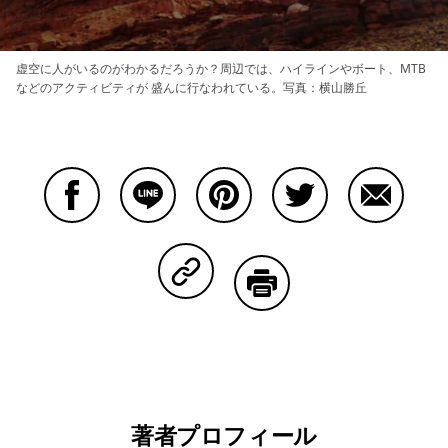
虚空に人がいるのがわかるだろうか？周辺では、ハイラインやボート、MTB
などのアクティビティが 盛んに行なわれている。写真：横山勝丘
Facebookで共有する
Lineで共有する
Pinterestで共有する
Twitterで共有する
Emailで
Copy Linkで共有する
印刷する
著者プロフィール