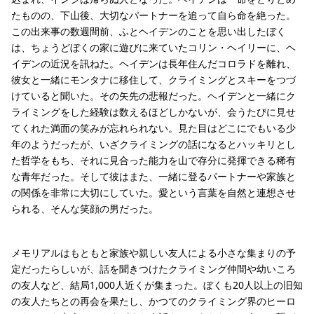
たものの、下山後、大切なパートナーを追って自ら命を絶った。
この出来事の数週間前、ふとヘイデンのことを思い出したぼく
は、ちょうどぼくの家に遊びに来ていたコリン・ヘイリーに、ヘ
イデンの近況を訊ねた。ヘイデンは長年住んだコロラドを離れ、
彼女と一緒にモンタナに移住して、クライミングとスキーをつづ
けていると聞いた。その矢先の悲報だった。ヘイデンと一緒にク
ライミングをした経験は数えるほどしかないが、会うたびに見せ
てくれた満面の笑みが忘れられない。見た目はどこにでもいる少
年のようだったが、いざクライミングの話になるとハッキリとし
た哲学をもち、それに見合った能力を山で存分に発揮できる稀有
な青年だった。そして彼はまた、一緒に登るパートナーや家族と
の関係を非常に大切にしていた。愛という言葉を自然と連想させ
られる、そんな笑顔の男だった。
メモリアルはもともと家族や親しい友人による小さな集まりの予
定だったらしいが、話を聞きつけたクライミング仲間や幼いころ
の友人など、結局1,000人近くが集まった。ぼくも20人以上の旧知
の友人たちとの再会を果たし、かつてのクライミング界のヒーロ