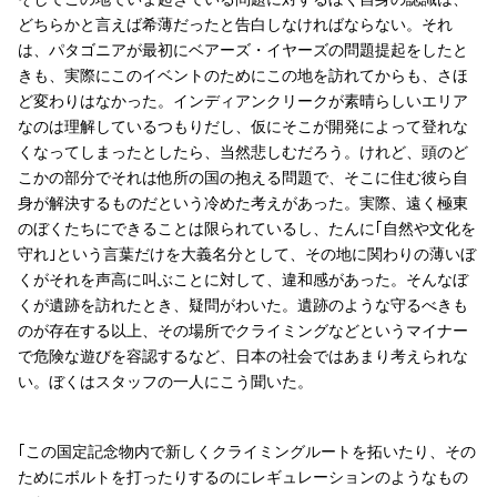
どちらかと言えば希薄だったと告白しなければならない。それ
は、パタゴニアが最初にベアーズ・イヤーズの問題提起をしたと
きも、実際にこのイベントのためにこの地を訪れてからも、さほ
ど変わりはなかった。インディアンクリークが素晴らしいエリア
なのは理解しているつもりだし、仮にそこが開発によって登れな
くなってしまったとしたら、当然悲しむだろう。けれど、頭のど
こかの部分でそれは他所の国の抱える問題で、そこに住む彼ら自
身が解決するものだという冷めた考えがあった。実際、遠く極東
のぼくたちにできることは限られているし、たんに｢自然や文化を
守れ｣という言葉だけを大義名分として、その地に関わりの薄いぼ
くがそれを声高に叫ぶことに対して、違和感があった。そんなぼ
くが遺跡を訪れたとき、疑問がわいた。遺跡のような守るべきも
のが存在する以上、その場所でクライミングなどというマイナー
で危険な遊びを容認するなど、日本の社会ではあまり考えられな
い。ぼくはスタッフの一人にこう聞いた。
｢この国定記念物内で新しくクライミングルートを拓いたり、その
ためにボルトを打ったりするのにレギュレーションのようなもの