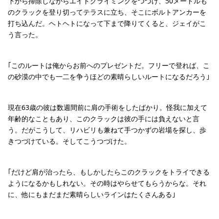
下から掃除しながらエイドクライミングをつづけ、50メートルも
のクラックを登り切ってテラスに立ち、そこにボルトアンカーを
打ち込んだ。ヘトヘトになって下まで降りてくると、ジェイがこ
う言った。
｢このルートは俺からお前へのプレゼントだ。フリーで登れば、こ
の砂漠の中でも一二を争うほどの素晴らしいルートになるだろう｣
現在63歳の彼は数週間前に肩の手術をしたばかり。怪我に加えて
年齢的なこともあり、このクラックは彼の手には負えないと言
う。だがこうして、リハビリも兼ねて手つかずの岩場を探し、歩
きつづけている。そしてこうつづけた。
｢だけど肩が治ったら、もしかしたらこのクラックをトライできる
ようになるかもしれない。その時はやらせてもらうからな。それ
に、他にもまだまだ素晴らしいラインはたくさんある｣