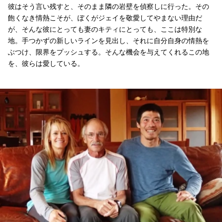
彼はそう言い残すと、そのまま隣の岩壁を偵察しに行った。その
飽くなき情熱こそが、ぼくがジェイを敬愛してやまない理由だ
が、そんな彼にとっても妻のキティにとっても、ここは特別な
地。手つかずの新しいラインを見出し、それに自分自身の情熱を
ぶつけ、限界をプッシュする。そんな機会を与えてくれるこの地
を、彼らは愛している。