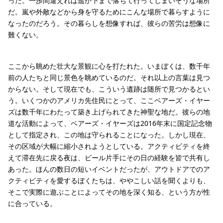
った。一歩間違えれば遥か下まで落ちて行ってしまいそうな場所
だ。嵐や外敵などから身を守るためにこんな場所で暮らすように
なったのだろう。その暮らしを想像すれば、彼らの苦労は想像に
難くない。
ここから眺めた壮大な景観に心を打たれた。いまぼくは、数千年
前の人たちと同じ景色を眺めているのだ。それ以上の言葉は見つ
からない。そして現在でも、こういう遺跡は随所で見つかるとい
う。いくつかのアメリカ先住民にとって、ここベアーズ・イヤー
ズは数千年にわたって築き上げられてきた神聖な地だ。彼らの地
道な活動によって、ベアーズ・イヤーズは2016年末に国定記念物
として指定され、この地は守られることになった。しかし現在、
その区域が大幅に縮小されようとしている。アクティビティを終
えて滞在先に戻る夜は、ビール片手にその日の経験を皆で共有し
あった。ほんの数日の短いイベントだったが、アウトドアでのア
クティビティを愛するぼくたちは、ややこしい話を聞くよりも、
そこで実際に遊ぶことによってその地を深く知る、という方が性
に合っている。