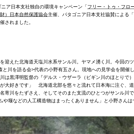
タゴニア日本支社独自の環境キャンペーン「
フリー・トゥ・フロー
財）日本自然保護協会
主催、パタゴニア日本支社協賛による「
催されました。
を迎えた北海道天塩川水系サンル川。ヤマメ湧く川。今回のツ
森と川を語る会>代表の小野有五さん。現地への見学会を開催
川は黒澤明監督の『デルス・ウザーラ（ビギン川のほとりで）
が大好きです」 北海道北部を悠々と流れて日本海に注ぐ、道
名寄川をたずさえ、そしてそのまた支流のひとつがサンル川で
ダムや堰などの人工構造物はまったくありません」と小野さんは