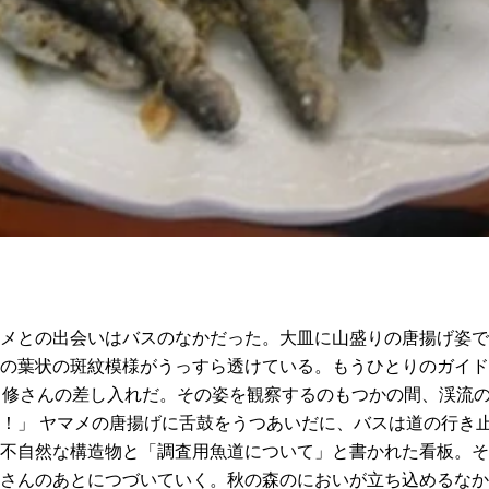
メとの出会いはバスのなかだった。大皿に山盛りの唐揚げ姿で
の葉状の斑紋模様がうっすら透けている。もうひとりのガイド
田修さんの差し入れだ。その姿を観察するのもつかの間、渓流
！」 ヤマメの唐揚げに舌鼓をうつあいだに、バスは道の行き
不自然な構造物と「調査用魚道について」と書かれた看板。そ
さんのあとにつづいていく。秋の森のにおいが立ち込めるなか