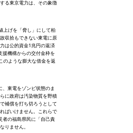
する東京電力は、その象徴
値上げを「脅し」にして柏
故収拾もできない東電に原
力は公的資金1兆円の返済
支援機構からの交付金枠を
このような膨大な借金を返
に、東電をゾンビ状態のま
らに政府は汚染物質を野積
で補償を打ち切ろうとして
ければいけません。これらで
災者の福島県民に「自己責
なりません。