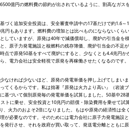
6500億円の燃料費の節約が出されているように、割高なガス
基づく追加安全投資は、安全審査申請中の17基だけで約1.6～1
0兆円もあります。燃料費の増加とは比べものにならないくら
としていますが、原発は40年で減価償却し、廃炉の引当金を
と、原子力発電施設と核燃料の残存簿価、廃炉引当金の不足が
時点で原発50基をすべて廃炉にすると、少なくとも4.4兆円
ら、電力会社は安全軽視で原発を再稼働させたくなるのです。
少なければ少ないほど、原発の発電単価を押し上げてしまいま
ってくるからです。私は拙著『原発は火力より高い』（岩波ブ
に基づいて個別原発毎の発電単価を試算しました。50基中28
コストに乗せ、安全投資と10兆円の賠償・除染費用を乗せて試
hになり、火力のおよそ2倍になりました。もはや原発の経済性は
理が必要なのです。そのためには電力会社に原子力発電施設と
を発行させ、それを政府が買い取って、発送電分離とともに原