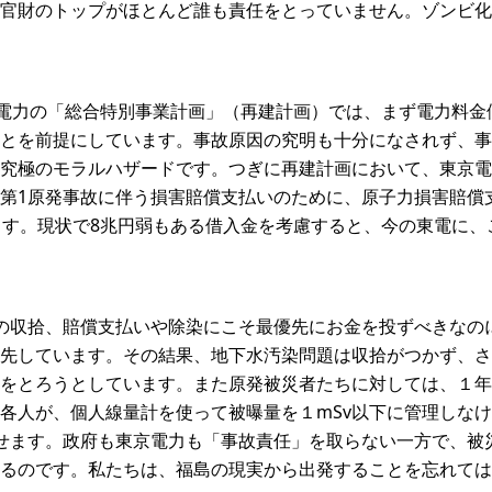
官財のトップがほとんど誰も責任をとっていません。ゾンビ化
京電力の「総合特別事業計画」（再建計画）では、まず電力料金
とを前提にしています。事故原因の究明も十分になされず、事
究極のモラルハザードです。つぎに再建計画において、東京電
第1原発事故に伴う損害賠償支払いのために、原子力損害賠償
ます。現状で8兆円弱もある借入金を考慮すると、今の東電に、
の収拾、賠償支払いや除染にこそ最優先にお金を投ずべきなの
先しています。その結果、地下水汚染問題は収拾がつかず、さ
をとろうとしています。また原発被災者たちに対しては、１年
各人が、個人線量計を使って被曝量を１mSv以下に管理しな
せます。政府も東京電力も「事故責任」を取らない一方で、被
るのです。私たちは、福島の現実から出発することを忘れては