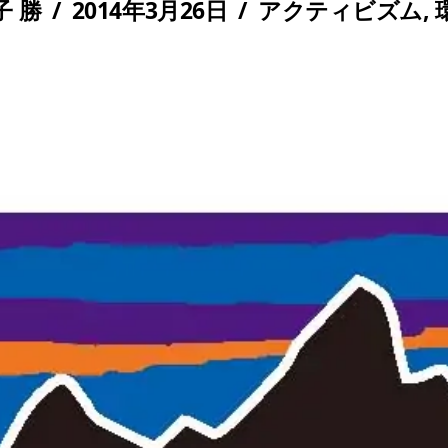
子 勝
/
2014年3月26日
/
アクティビズム
,