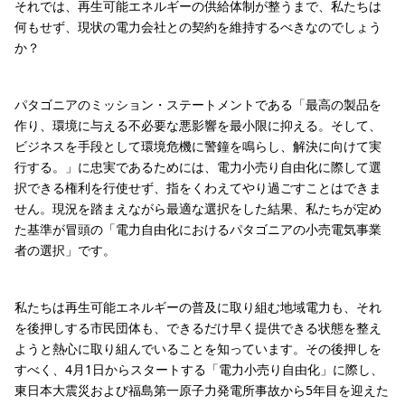
それでは、再生可能エネルギーの供給体制が整うまで、私たちは
何もせず、現状の電力会社との契約を維持するべきなのでしょう
か？
パタゴニアのミッション・ステートメントである「最高の製品を
作り、環境に与える不必要な悪影響を最小限に抑える。そして、
ビジネスを手段として環境危機に警鐘を鳴らし、解決に向けて実
行する。」に忠実であるためには、電力小売り自由化に際して選
択できる権利を行使せず、指をくわえてやり過ごすことはできま
せん。現況を踏まえながら最適な選択をした結果、私たちが定め
た基準が冒頭の「電力自由化におけるパタゴニアの小売電気事業
者の選択」です。
私たちは再生可能エネルギーの普及に取り組む地域電力も、それ
を後押しする市民団体も、できるだけ早く提供できる状態を整え
ようと熱心に取り組んでいることを知っています。その後押しを
すべく、4月1日からスタートする「電力小売り自由化」に際し、
東日本大震災および福島第一原子力発電所事故から5年目を迎えた