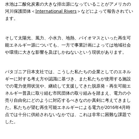
水池は二酸化炭素の大きな排出源になっていることがアメリカの
河川保護団体＜
International Rivers
＞などによって報告されてい
ます。
そして太陽光、風力、小水力、地熱、バイオマスといった再生可
能エネルギー源についても、一方で事業計画によっては地域社会
や環境に大きな影響を及ぼしかねないという現状があります。
パタゴニア日本支社では、こうした私たちの企業としてのエネル
ギーに対する考え方や認識に基づき、また私たちが使用する施設
での電力使用状況や、継続して支援してきた脱原発・再生可能エ
ネルギー普及に取り組む市民団体の取り組みを踏まえ、電力の小
売り自由化にどのように対応するべきなのか真剣に考えてきまし
た。私たちが望む再生可能エネルギーによる電力が2016年4月時
点では十分に供給されないなかでは、これは非常に困難な課題で
した。