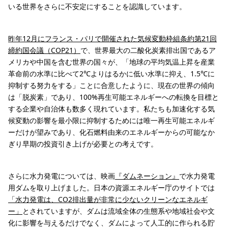
いる世界をさらに不安定にすることを認識しています。
昨年12月にフランス・パリで開催された気候変動枠組条約第21回
締約国会議（COP21）
で、世界最大の二酸化炭素排出国であるア
メリカや中国を含む世界の国々が、「地球の平均気温上昇を産業
革命前の水準に比べて2℃よりはるかに低い水準に抑え、1.5℃に
抑制する努力をする」ことに合意したように、現在の世界の傾向
は「脱炭素」であり、100%再生可能エネルギーへの転換を目標と
する企業や自治体も数多く現れています。私たちも加速化する気
候変動の影響を最小限に抑制するためには唯一再生可能エネルギ
ーだけが望みであり、化石燃料由来のエネルギーからの可能なか
ぎり早期の投資引き上げが必要との考えです。
さらに水力発電については、映画
『ダムネーション』
で水力発電
用ダムを取り上げました。日本の資源エネルギー庁のサイトでは
「水力発電は、CO2排出量が非常に少ないクリーンなエネルギ
ー」
とされていますが、ダムは流域全体の生態系や地域社会や文
化に影響を与えるだけでなく、ダムによって人工的に作られる貯