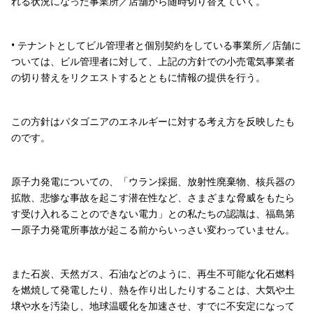
れる状況になった事業所／店舗から随時切り替えていく。
• テナントとしてビル管理者と個別契約をしている事業所／店舗に
ついては、ビル管理者に対して、上記の方針での小売電気事業者
の切り替えをリクエストするとともに情報の提供を行う。
この方針はパタゴニアのエネルギーに対する考え方を反映したも
のです。
原子力発電についての、「ウラン採掘、放射性廃棄物、核兵器の
拡散、悲惨な事故を起こす潜在性など、さまざまな脅威をもたら
す受け入れることのできない電力」との私たちの認識は、福島第
一原子力発電所事故が起こる前からいっさい変わっていません。
また石炭、天然ガス、石油などのように、再生不可能な化石燃料
を燃焼して発電したり、熱を作り出したりすることは、大気や土
壌や水を汚染し、地球温暖化を加速させ、すでに不安定になって