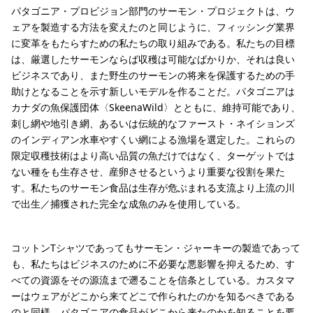
パタゴニア・プロビジョン部門のサーモン・プロジェクトは、ウ
ェアを製造する方法を変えたのと同じように、フィッシング業界
に変革をもたらすための私たちの取り組みである。私たちの目標
は、厳選したサーモンならば収穫は可能なばかりか、それは良い
ビジネスであり、また野生のサーモンの将来を保護するための手
助けとなることを示す新しいモデルを作ることだ。パタゴニアは
カナダの魚保護団体〈SkeenaWild〉とともに、維持可能であり、
刺し網や地引き網、あるいは伝統的なファースト・ネイションズ
のインディアン水車やすくい網による漁場を選定した。これらの
限定収穫技術はより高い品質の魚だけではなく、ターゲットでは
ない種をも生存させ、産卵させるというより重要な役割を果た
す。私たちのサーモン食品は生存が危ぶまれる支流より上流の川
で出生／捕獲された完全な成魚のみを使用している。
コットンTシャツであってもサーモン・ジャーキーの製造であって
も、私たちはビジネスのために不必要な悪影響を抑えるため、す
べての資源をその源流まで遡ることを信条としている。カスタマ
ーはウェアがどこから来てどこで作られたのかを知るべきである
のと同様、パタゴニアの食品がどこから来たのかを知ることを要