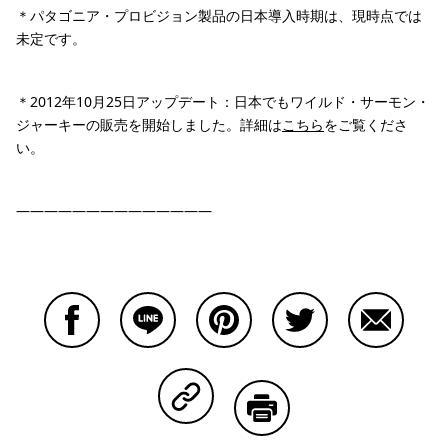
＊パタゴニア・プロビジョン製品の日本導入時期は、現時点では
未定です。
＊2012年10月25日アップデート：日本でもワイルド・サーモン・
ジャーキーの販売を開始しました。詳細は
こちら
をご覧くださ
い。
——————————————
Facebookで共有する
Lineで共有する
Pinterestで共有する
Twitterで共有する
Emailで
Copy Linkで共有する
印刷する