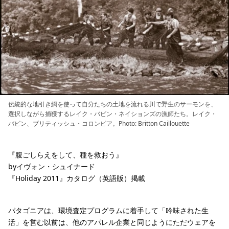
伝統的な地引き網を使って自分たちの土地を流れる川で野生のサーモンを、
選択しながら捕獲するレイク・バビン・ネイションズの漁師たち。レイク・
バビン、ブリティッシュ・コロンビア。Photo: Britton Caillouette
『腹ごしらえをして、種を救おう』
byイヴォン・シュイナード
『Holiday 2011』カタログ（英語版）掲載
パタゴニアは、環境査定プログラムに着手して「吟味された生
活」を営む以前は、他のアパレル企業と同じようにただウェアを