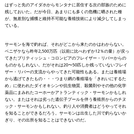
はずっと先のアイダホからモンタナに居住する次の部族のために
残しておいた。だが今日、あまりにも多くの危機に晒された種
が、無差別な捕獲と維持不可能な養殖技術により減少してしまっ
ている。
サーモンを海で釣れば、それがどこから来たのかはわからない。
ベニザケなら昨年2,500万匹（以前に比べわずか12％の量）が戻っ
てきたブリティッシュ・コロンビアのフレイザー・リバーからの
ものかもしれない。だがそれは20〜50匹しか残っていないフレイ
ザー・リバーの支流からやってきた可能性もある。または養殖場
から逃げてきたもの・・・つまり網の養殖場を「きれいにするた
め」に使われたダイオキシンや抗生物質、殺菌剤やその他の化学
薬品にまみれたコーホーかアトランティック・サーモンかもしれ
ない。またはそれは劣った遺伝子プールを伴う養殖所からのチヌ
ック・サーモンかもしれない。釣り人や消費者はどうやってそれ
を知ることができるだろう。サーモンは出生した川で釣らないか
ぎり、その出所を知ることはできないのだ。