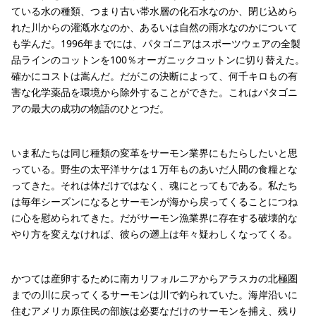
ている水の種類、つまり古い帯水層の化石水なのか、閉じ込めら
れた川からの灌漑水なのか、あるいは自然の雨水なのかについて
も学んだ。1996年までには、パタゴニアはスポーツウェアの全製
品ラインのコットンを100％オーガニックコットンに切り替えた。
確かにコストは嵩んだ。だがこの決断によって、何千キロもの有
害な化学薬品を環境から除外することができた。これはパタゴニ
アの最大の成功の物語のひとつだ。
いま私たちは同じ種類の変革をサーモン業界にもたらしたいと思
っている。野生の太平洋サケは１万年ものあいだ人間の食糧とな
ってきた。それは体だけではなく、魂にとってもである。私たち
は毎年シーズンになるとサーモンが海から戻ってくることにつね
に心を慰められてきた。だがサーモン漁業界に存在する破壊的な
やり方を変えなければ、彼らの遡上は年々疑わしくなってくる。
かつては産卵するために南カリフォルニアからアラスカの北極圏
までの川に戻ってくるサーモンは川で釣られていた。海岸沿いに
住むアメリカ原住民の部族は必要なだけのサーモンを捕え、残り