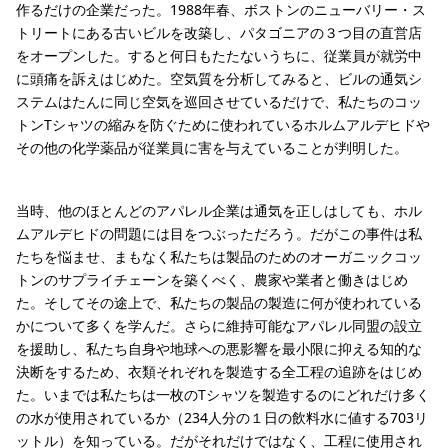
作るだけの企業だった。1988年春、ボストンのニューバリー・ス
トリートにある古いビルを改築し、パタゴニアの３つ目の直営店
をオープンした。すると何日もたたないうちに、従業員が就労中
に頭痛を訴えはじめた。空気質を分析してみると、ビルの通気シ
ステムはたんに同じ空気を巡回させているだけで、私たちのコッ
トンTシャツの縮みを防ぐために使われているホルムアルデヒドや
その他の化学薬品が従業員に害を与えていることが判明した。
当時、他のほとんどのアパレル企業は通気を正しはしても、ホル
ムアルデヒドの問題には目をつぶっただろう。だがこの事件は私
たちを悩ませ、まもなく私たちは製品のためのオーガニックコッ
トンのサプライチェーンを築くべく、農家や業者と働きはじめ
た。そしてその途上で、私たちの製品の製造に何が使われている
かについて多くを学んだ。さらに維持可能なアパレル同盟の設立
を援助し、私たち自身や地球への悪影響を最小限に抑える知的な
決断をするため、衣類それぞれを製造する全工程の追跡をはじめ
た。いまでは私たちは一枚のTシャツを製造するのにどれだけ多く
の水が使用されているか（234人分の１日の飲料水に値する703リ
ットル）を知っている。だがそれだけではなく、工程に使用され