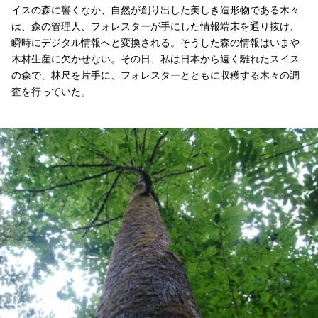
イスの森に響くなか、自然が創り出した美しき造形物である木々
は、森の管理人、フォレスターが手にした情報端末を通り抜け、
瞬時にデジタル情報へと変換される。そうした森の情報はいまや
木材生産に欠かせない。その日、私は日本から遠く離れたスイス
の森で、林尺を片手に、フォレスターとともに収穫する木々の調
査を行っていた。