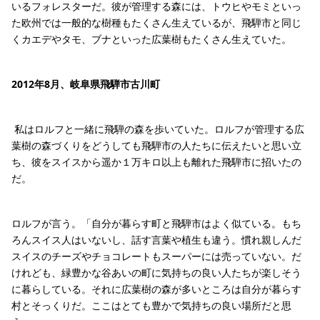
いるフォレスターだ。彼が管理する森には、トウヒやモミといっ
た欧州では一般的な樹種もたくさん生えているが、飛騨市と同じ
くカエデやタモ、ブナといった広葉樹もたくさん生えていた。
2012年8月、岐阜県飛騨市古川町
私はロルフと一緒に飛騨の森を歩いていた。ロルフが管理する広
葉樹の森づくりをどうしても飛騨市の人たちに伝えたいと思い立
ち、彼をスイスから遥か１万キロ以上も離れた飛騨市に招いたの
だ。
ロルフが言う。「自分が暮らす町と飛騨市はよく似ている。もち
ろんスイス人はいないし、話す言葉や植生も違う。慣れ親しんだ
スイスのチーズやチョコレートもスーパーには売っていない。だ
けれども、緑豊かな谷あいの町に気持ちの良い人たちが楽しそう
に暮らしている。それに広葉樹の森が多いところは自分が暮らす
村とそっくりだ。ここはとても豊かで気持ちの良い場所だと思