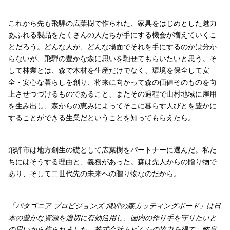
これから先も飛騨の広葉樹で作られた、家具をはじめとした魅力
あふれる製品をたくさんの人たちが手にする機会が増えていくこ
とだろう。どんな人が、どんな場面でそれを手にするのかは分か
らないが、飛騨の豊かな森に思いを馳せてもらいたいと思う。そ
して林業とは、森で木材を生産だけでなく、環境を保全して安
全・安心な暮らしを創り、将来に向かって森の価値そのものを向
上させつづけるものであること、またその過程で山村地域に雇用
を生み出し、森からの恵みによってそこに暮らす人びとを豊かに
することができる生業だということを知ってもらえたら。
飛騨市は地方創生の礎として広葉樹をパートナーに選んだ。私た
ちにはそうする理由と、義務があった。森は先人からの贈り物で
あり、そして二世代先の未来への贈り物なのだから。
「パタゴニア プロビジョンズ 飛騨の森カッティングボード」は日
本の豊かな資源を適切に有効活用し、国内の作り手を守りたいと
の思いから作られました。
株式会社トビムシ
の協力を得て、岐阜