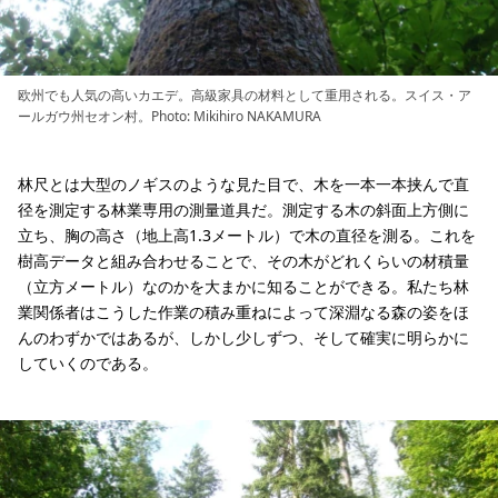
欧州でも人気の高いカエデ。高級家具の材料として重用される。スイス・ア
ールガウ州セオン村。Photo: Mikihiro NAKAMURA
林尺とは大型のノギスのような見た目で、木を一本一本挟んで直
径を測定する林業専用の測量道具だ。測定する木の斜面上方側に
立ち、胸の高さ（地上高1.3メートル）で木の直径を測る。これを
樹高データと組み合わせることで、その木がどれくらいの材積量
（立方メートル）なのかを大まかに知ることができる。私たち林
業関係者はこうした作業の積み重ねによって深淵なる森の姿をほ
んのわずかではあるが、しかし少しずつ、そして確実に明らかに
していくのである。