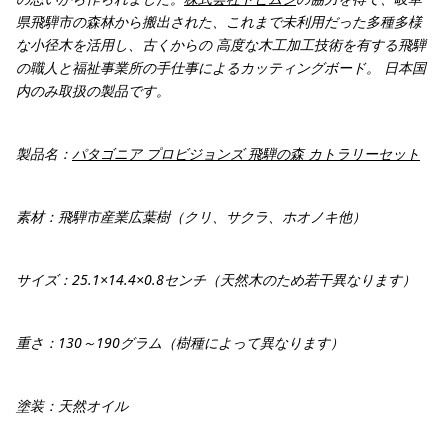
県飛騨市の森林から搬出された、これまで未利用だった多種多様
な小径木を活用し、古くからの 高度な木工加工技術を有する飛騨
の職人と福祉事業所の手仕事によるカッティングボード。 日本国
内のみ取扱の製品です。
製品名：
パタゴニア プロビジョンズ 飛騨の森 カトラリーセット
素材：飛騨市産業広葉樹（クリ、サクラ、ホオノキ他）
サイズ：25.1×14.4×0.8センチ（天然木のため若干異なります）
重さ：130～190グラム（樹種によって異なります）
塗装：天然オイル