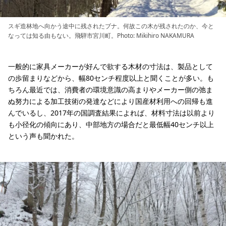
スギ造林地へ向かう途中に残されたブナ。何故この木が残されたのか、今と
なっては知る由もない。飛騨市宮川町。Photo: Mikihiro NAKAMURA
一般的に家具メーカーが好んで欲する木材の寸法は、製品として
の歩留まりなどから、幅80センチ程度以上と聞くことが多い。も
ちろん最近では、消費者の環境意識の高まりやメーカー側の弛ま
ぬ努力による加工技術の発達などにより国産材利用への回帰も進
んでいるし、2017年の国調査結果によれば、材料寸法は以前より
も小径化の傾向にあり、中部地方の場合だと最低幅40センチ以上
という声も聞かれた。