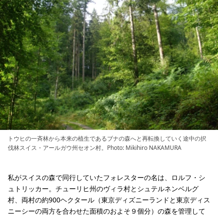
トウヒの一斉林から本来の植生であるブナの森へと再転換していく途中の択
伐林スイス・アールガウ州セオン村。Photo: Mikihiro NAKAMURA
私がスイスの森で同行していたフォレスターの名は、ロルフ・シ
ュトリッカー。チューリヒ州のヴィラ村とシュテルネンベルグ
村、両村の約900ヘクタール（東京ディズニーランドと東京ディス
ニーシーの両方を合わせた面積のおよそ９個分）の森を管理して