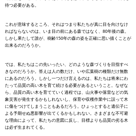
待つ必要がある。
これが意味するところ、それはつまり私たちが真に目を向けなけ
ればならないのは、いま目の前にある森ではなく、80年後の森。
しかし果たして誰が、樹齢150年の森の姿を正確に思い描くことが
出来るのだろうか。
では、私たちはこの先いったい、どのような森づくりを目指すべ
きなのだろうか。答えは人の数だけ、いや広葉樹の種類だけ無数
にあるのだろう。しかし一つだけ言えるのは、私たちは将来にわ
たって品質の高い木を育て続ける必要があるということ。なぜな
ら、品質の高い木を育てていく過程では、山火事や落雷などの気
象災害が発生するかもしれないし、保育や収穫作業中に誤って木
に傷をつけてしまうこともあるだろう。ひょっとすると遺伝子に
よる予期せぬ悪影響が出てくるかもしれない。さまざまな不可避
な理由によって、私たちの意図に反し、目標よりも品質の劣る木
は必ず生まれてくる。