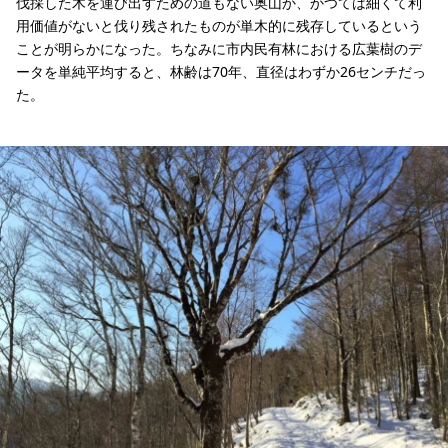
伐採した木を運び出すための道もない奥山か、かつては細くて利
用価値がないと伐り残されたものが単木的に残存しているという
ことが明らかになった。ちなみに市内民有林における広葉樹のデ
ータを単純平均すると、林齢は70年、直径はわずか26センチだっ
た。