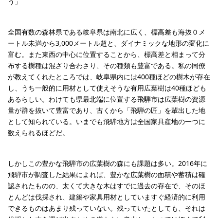
う」
全国有数の森林県である岐阜県は南北に広く、標高差も海抜０メ
ートル未満から3,000メートル超と、ダイナミックな地形の変化に
富む。また東西の中心に位置することから、標高差と相まって分
布する樹種は混ざり合わさり、その種類も豊富である。私の同僚
が教えてくれたところでは、岐阜県内には400種ほどの樹木が存在
し、うち一般的に用材として使えそうな有用広葉樹は40種ほども
あるらしい。わけても県最北端に位置する飛騨市は広葉樹の資源
量が群を抜いて豊富であり、古くから「飛騨の匠」を輩出した地
として知られている。いまでも飛騨地方は全国家具産地の一つに
数えられるほどだ。
しかしこの豊かな飛騨市の広葉樹の森にも課題は多い。2016年に
飛騨市が調査した結果によれば、豊かな広葉樹の面積や蓄積は確
認されたものの、太くて大きな木はすでに過去の存在で、そのほ
とんどは伐採され、建築や家具用材としていますぐ経済的に利用
できるものはあまり残っていない。残っていたとしても、それは