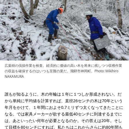
広葉樹の伐採作業を検査。経済的に価値の高い木を将来に残しつつ収穫作業
の収益を確保するのはいつも至難の業だ。飛騨市神岡町。Photo: Mikihiro
NAKAMURA
誰もが知るように、木の年輪は１年に１つしか形成されない。だ
から単純に平均値を計算すれば、直径26センチの木は70年という
年月をかけて、１年間におよそ0.7ミリずつ太くなってきたことに
なる。では家具メーカーが欲する最低40センチに到達するまでに
は、あといったい何年が必要となるのか。その答えは20年。そし
て目標を80センチにすれば、私たちはこれからさらに約80年間も