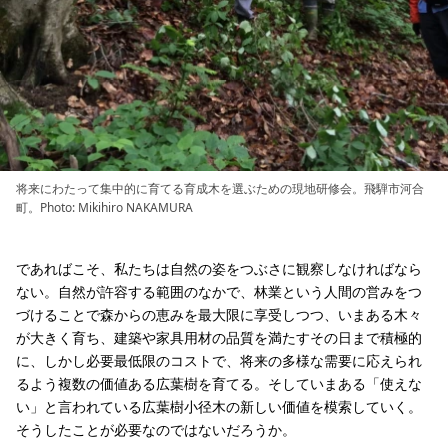
将来にわたって集中的に育てる育成木を選ぶための現地研修会。飛騨市河合
町。Photo: Mikihiro NAKAMURA
であればこそ、私たちは自然の姿をつぶさに観察しなければなら
ない。自然が許容する範囲のなかで、林業という人間の営みをつ
づけることで森からの恵みを最大限に享受しつつ、いまある木々
が大きく育ち、建築や家具用材の品質を満たすその日まで積極的
に、しかし必要最低限のコストで、将来の多様な需要に応えられ
るよう複数の価値ある広葉樹を育てる。そしていまある「使えな
い」と言われている広葉樹小径木の新しい価値を模索していく。
そうしたことが必要なのではないだろうか。