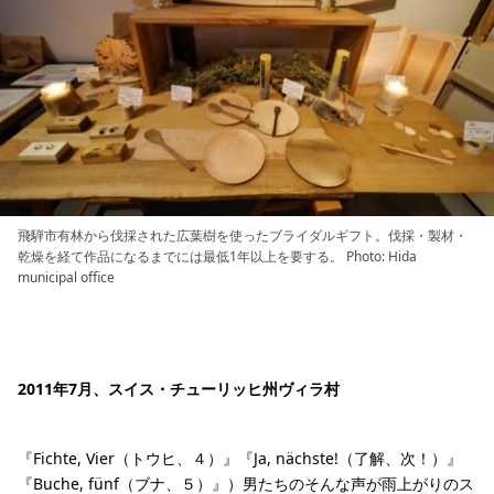
飛騨市有林から伐採された広葉樹を使ったブライダルギフト。伐採・製材・
乾燥を経て作品になるまでには最低1年以上を要する。 Photo: Hida
municipal office
2011年7月、スイス・チューリッヒ州ヴィラ村
『Fichte, Vier（トウヒ、４）』『Ja, nächste!（了解、次！）』
『Buche, fünf（ブナ、５）』）男たちのそんな声が雨上がりのス