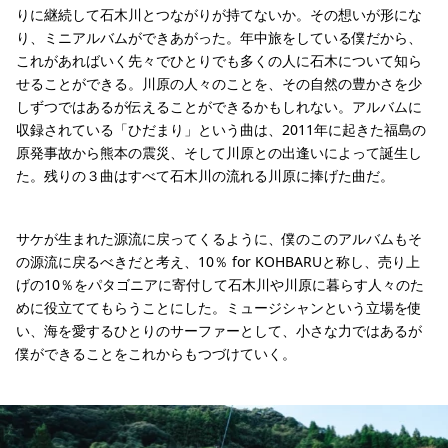
りに継続して石木川とつながりが持てないか。その想いが形にな
り、ミニアルバムができあがった。年中旅をしている僕だから、
これがあればいく先々でひとりでも多くの人に石木について知ら
せることができる。川原の人々のことを、その自然の豊かさを少
しずつではあるが伝えることができるかもしれない。アルバムに
収録されている「ひだまり」という曲は、2011年に起きた福島の
原発事故から熊本の震災、そして川原との出逢いによって誕生し
た。残りの３曲はすべて石木川の流れる川原に捧げた曲だ。
サケが生まれた源流に戻ってくるように、僕のこのアルバムもそ
の源流に戻るべきだと考え、10％ for KOHBARUと称し、売り上
げの10％をパタゴニアに寄付して石木川や川原に暮らす人々のた
めに役立ててもらうことにした。ミュージシャンという立場を使
い、海を愛するひとりのサーファーとして、小さな力ではあるが
僕ができることをこれからもつづけていく。