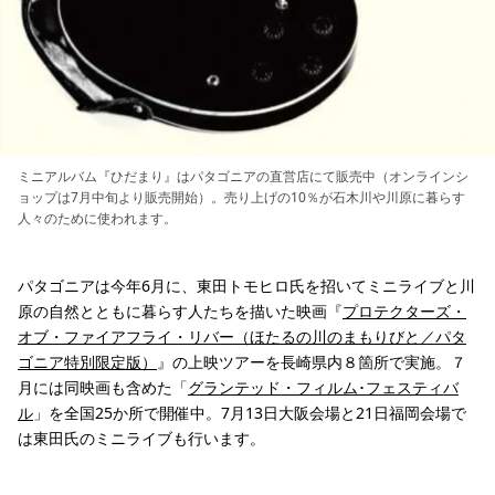
ミニアルバム『ひだまり』はパタゴニアの直営店にて販売中（オンラインシ
ョップは7月中旬より販売開始）。売り上げの10％が石木川や川原に暮らす
人々のために使われます。
パタゴニアは今年6月に、東田トモヒロ氏を招いてミニライブと川
原の自然とともに暮らす人たちを描いた映画『
プロテクターズ・
オブ・ファイアフライ・リバー（ほたるの川のまもりびと／パタ
ゴニア特別限定版）
』の上映ツアーを長崎県内８箇所で実施。７
月には同映画も含めた「
グランテッド・フィルム･フェスティバ
ル
」を全国25か所で開催中。7月13日大阪会場と21日福岡会場で
は東田氏のミニライブも行います。