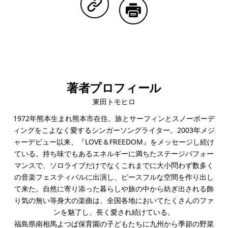
Copy Linkで共有する
印刷する
著者プロフィール
東田トモヒロ
1972年熊本⽣まれ熊本市在住。旅とサーフィンとスノーボーデ
ィングをこよなく愛するシンガーソングライター。2003年メジ
ャーデビュー以来、『LOVE＆FREEDOM』をメッセージし続け
ている。持ち味でもあるエネルギーに満ちたステージパフォー
マンスで、ソロライブだけでなくこれまでに⼤⼩問わず数多く
の⾳楽フェスティバルに出演し、ピースフルな空間を作り出し
て来た。⾃然に寄り添った暮らしや旅の中から紡ぎ出される飾
り気の無い等⾝⼤の楽曲は、全国各地においてたくさんのファ
ンを魅了し、⻑く愛され続けている。
福島県南相⾺よつば保育園の⼦どもたちに九州から季節の野菜