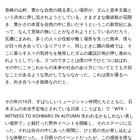
長崎の山村、豊かな自然の残る美しい場所が、ダムと資本主義と
いう洪水に押し流されようとしている。さまざまな価値観が花開
き、豊かさの本質を自然の中に見いだそうというこの新世紀にあ
って、なんて意味の無いことがなされようとしているのだろう。
瓦礫にまみれ、多くの人々が住処や働く場所を失った熊本、僕ら
が日々向き合っているリアリティ。同じときに隣の長崎では、そ
こに暮らす人々の気持ちを無視したダムの建設計画が押し進めら
れようとしている。２つのできごとは僕の中でひとつに結ばれ、
その中にこそこれからの未来や社会のあり方についてとても大切
なことがあるような気がしてならなかった。これは僕が通るべ
き、向き合うべき旅路なのだと。
その年の10月、すばらしいミュージシャン仲間たちとともに、石
木ダムの水没予定地とされている川原（こうばる）で『WTK –
WITNESS TO KOHBARU IN AUTUMN 失われるかもしれない美し
い場所で』と銘打った野外イベントを開催し、そのステージに立
った。それは自分の中にあった暗闇に、ひと筋の光が差し込むよ
うな体験だった。１日限りのイベントだったが、この感覚を僕な