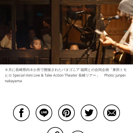
６月に長崎県内８か所で開催されたパタゴニア 福岡との合同企画「東田トモ
ヒロ Special mini Live & Take Action Theater 長崎ツアー」 Photo: junpei
nakayama
Facebookで共有する
Lineで共有する
Pinterestで共有する
Twitterで共有する
Emailで