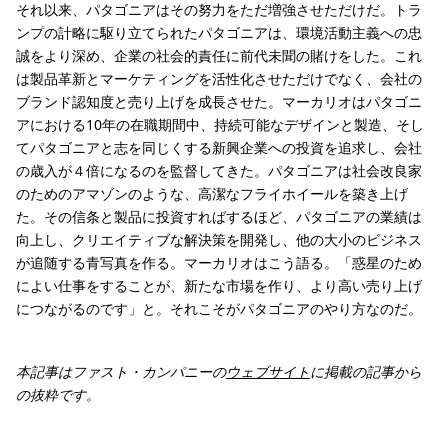
それ以来、パタゴニアはその努力をただ増強させただけだ。トラ
ンプの計略に駆り立てられたパタゴニアは、環境活動主義への忠
誠をより深め、企業の社会的責任に前代未聞の賭けをした。これ
は製品革新とマーケティングを活性化させただけでなく、会社の
ブランド認知度と売り上げを成長させた。マーカリオはパタゴニ
アにおける10年の在職期間中、持続可能なデザインと製造、そし
てパタゴニアと志を同じくする新興企業への投資を追求し、会社
の歳入が４倍になるのを監督してきた。パタゴニアは社会改良家
のためのアマゾンのような、高潔なフライホイールを築き上げ
た。その信条と製品に投資すればするほど、パタゴニアの業績は
向上し、クリエイティブな解決策を開発し、他の大小のビジネス
が追随する青写真を作る。マーカリオはこう語る。「惑星のため
によい仕事をすることが、新たな市場を作り、より高い売り上げ
につながるのです」と。それこそがパタゴニアのやり方なのだ。
本記事はファスト・カンパニーの
ウェブサイト
に掲載の記事から
の抜粋です。