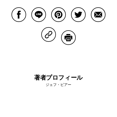
Facebookで共有する
Lineで共有する
Pinterestで共有する
Twitterで共有する
Emailで
Copy Linkで共有する
印刷する
著者プロフィール
ジェフ・ビアー