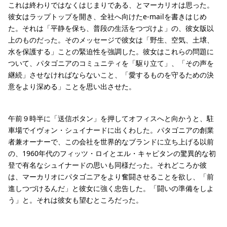
これは終わりではなくはじまりである、とマーカリオは思った。
彼女はラップトップを開き、全社へ向けたe-mailを書きはじめ
た。それは「平静を保ち、普段の生活をつづけよ」の、彼女版以
上のものだった。そのメッセージで彼女は「野生、空気、土壌、
水を保護する」ことの緊迫性を強調した。彼女はこれらの問題に
ついて、パタゴニアのコミュニティを「駆り立て」、「その声を
継続」させなければならないこと、「愛するものを守るための決
意をより深める」ことを思い出させた。
午前９時半に「送信ボタン」を押してオフィスへと向かうと、駐
車場でイヴォン・シュイナードに出くわした。パタゴニアの創業
者兼オーナーで、この会社を世界的なブランドに立ち上げる以前
の、1960年代のフィッツ・ロイとエル・キャピタンの驚異的な初
登で有名なシュイナードの思いも同様だった。それどころか彼
は、マーカリオにパタゴニアをより奮闘させることを欲し、「前
進しつづけるんだ」と彼女に強く忠告した。「闘いの準備をしよ
う」と。それは彼女も望むところだった。