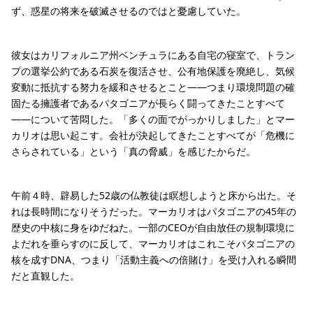
ず、惑星の将来を破滅させるのではと憂慮していた。
彼女はカリフォルニア州ベンチュラにある自宅の寝室で、トラン
プの選挙公約である石炭を復活させ、公有地保護を廃絶し、気候
変動に抵抗する努力を緩和させるとこと——つまり環境問題の確
固たる擁護者であるパタゴニアが長らく闘ってきたことすべて
——について苦悶した。「多くの面でがっかりしました」とマー
カリオは思い起こす。会社が決起してきたことすべてが「危機に
さらされている」という「真の脅威」を感じたからだ。
午前４時、辟易した52歳の仏教徒は瞑想しようと床から出た。そ
れは長時間になりそうだった。マーカリオはパタゴニアの45年の
歴史の中核に身をゆだねた。一部のCEOが自由放任の規制環境に
よだれを垂らすのに反して、マーカリオはこれこそパタゴニアの
核を成すDNA、つまり「活動主義への倍賭け」を受け入れる瞬間
だと直観した。