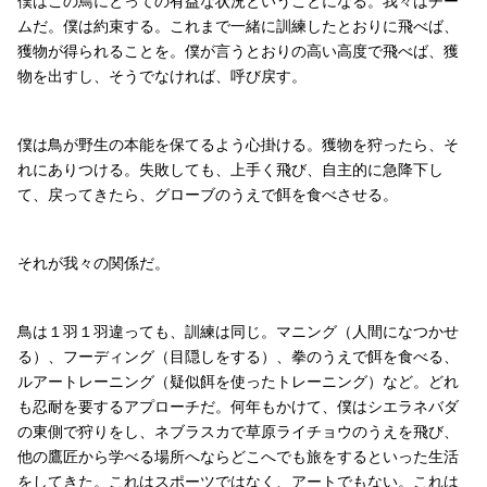
僕はこの鳥にとっての有益な状況ということになる。我々はチー
ムだ。僕は約束する。これまで一緒に訓練したとおりに飛べば、
獲物が得られることを。僕が言うとおりの高い高度で飛べば、獲
物を出すし、そうでなければ、呼び戻す。
僕は鳥が野生の本能を保てるよう心掛ける。獲物を狩ったら、そ
れにありつける。失敗しても、上手く飛び、自主的に急降下し
て、戻ってきたら、グローブのうえで餌を食べさせる。
それが我々の関係だ。
鳥は１羽１羽違っても、訓練は同じ。マニング（人間になつかせ
る）、フーディング（目隠しをする）、拳のうえで餌を食べる、
ルアートレーニング（疑似餌を使ったトレーニング）など。どれ
も忍耐を要するアプローチだ。何年もかけて、僕はシエラネバダ
の東側で狩りをし、ネブラスカで草原ライチョウのうえを飛び、
他の鷹匠から学べる場所へならどこへでも旅をするといった生活
をしてきた。これはスポーツではなく、アートでもない。これは