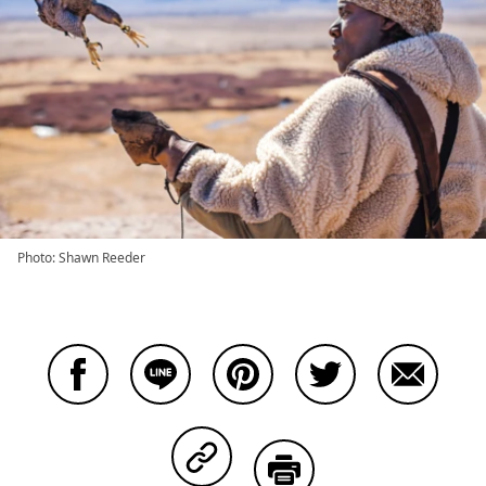
Photo: Shawn Reeder
Facebookで共有する
Lineで共有する
Pinterestで共有する
Twitterで共有する
Emailで