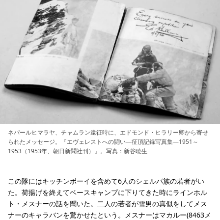
ネパールヒマラヤ、チャムラン遠征時に、エドモンド・ヒラリー卿から寄せ
られたメッセージ。『エヴェレストへの闘い―征頂記録写真集―1951～
1953（1953年、朝日新聞社刊）』。写真：新谷暁生
この隊にはキッチンボーイを含めて6人のシェルパ族の若者がい
た。荷揚げを終えてベースキャンプに下りてきた時にラインホル
ト・メスナーの話を聞いた。二人の若者が雪男の真似をしてメス
ナーのキャラバンを驚かせたという。メスナーはマカルー(8463メ