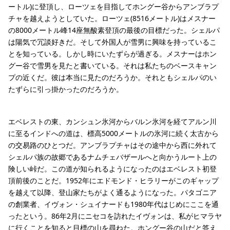
ートル)に登頂し、ローツェを目指してホングー谷からアンブラプ
チャを越えようとしていた。ローツェ(8516メートル)はメスナー
の8000メートル峰14座無酸素登頂の最後の目標だった。シェルパ
は陽気で冗談好きだ。そして外国人が雪男に興味を持っているこ
とを知っている。しかし時にいたずらが過ぎる。メスナーはホン
グー谷で雪男を見たと書いている。それは私たちのベースキャン
プの近くだ。彼は本当に見たのだろうか。それともシェルパのい
たずらに引っ掛かったのだろうか。
エベレストの東、カンシュン氷河からバルン氷河を経てアルン川
に至るインドへの道は、標高5000メートルの氷河に続く太古から
の交易路のひとつだ。アンブラプチャはその途中から西に外れて
シェルパ族の故郷であるナムチェバザールへと向かうルート上の
険しい峠だ。この道が知られるようになったのはエベレスト初登
頂前後のことだ。1952年にエドモンド・ヒラリーがこのギャップ
を越えて以降、登山家たちがよく通るようになった。パタゴニア
の創業者、イヴォン・シュイナードも1980年代はじめにここを通
ったという。86年2月にニセコを訪れたイヴォンは、私がヒマラヤ
に行くことを知ると目標の山を尋ねた。ホングー谷の山だと答え