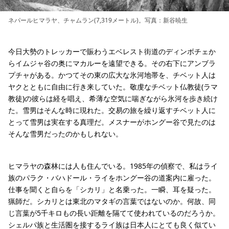
ネパールヒマラヤ、チャムラン(7,319メートル)。写真：新谷暁生
今日大勢のトレッカーで賑わうエベレスト街道のディンボチェか
らイムジャ谷の奥にマカルーを遠望できる。その右下にアンブラ
プチャがある。かつてその東の広大な氷河地帯を、チベット人は
ヤクとともに自由に行き来していた。敬虔なチベット仏教徒(ラマ
教徒)の彼らは経を唱え、希薄な空気に喘ぎながら氷河を歩き続け
た。雪男はそんな時に現れた。交易の旅を繰り返すチベット人に
とって雪男は実在する真理だ。メスナーがホングー谷で見たのは
そんな雪男だったのかもしれない。
ヒマラヤの森林には人も住んでいる。1985年の偵察で、私はライ
族のパラク・バハドール・ライをホングー谷の道案内に雇った。
仕事を聞くと自らを「シカリ」と名乗った。一瞬、耳を疑った。
猟師だ。シカリとは東北のマタギの言葉ではないのか。何故、同
じ言葉が5千キロもの長い距離を隔てて使われているのだろうか。
シェルパ族と生活圏を接するライ族は日本人にとても良く似てい