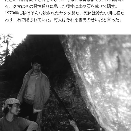
る。クマはその習性通りに斃した獲物に土や石を載せて隠す。
1970年に私はそんな殺されたヤクを見た。死体は冷たい川に横た
わり、石で隠されていた。村人はそれを雪男のせいだと言った。