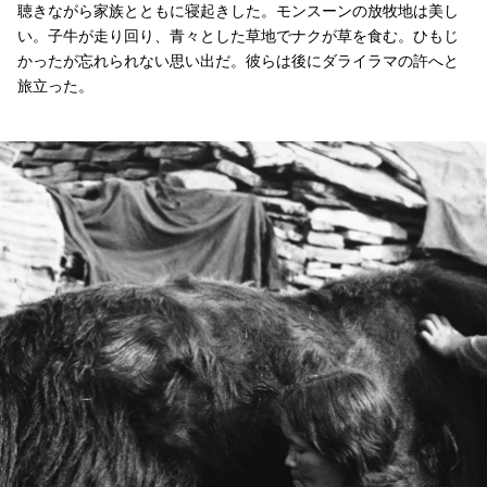
聴きながら家族とともに寝起きした。モンスーンの放牧地は美し
い。子牛が走り回り、青々とした草地でナクが草を食む。ひもじ
かったが忘れられない思い出だ。彼らは後にダライラマの許へと
旅立った。