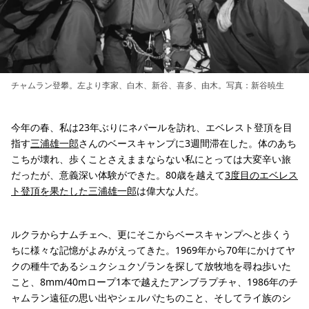
チャムラン登攀。左より李家、白木、新谷、喜多、由木。写真：新谷暁生
今年の春、私は23年ぶりにネパールを訪れ、エベレスト登頂を目
指す
三浦雄一郎
さんのベースキャンプに3週間滞在した。体のあち
こちが壊れ、歩くことさえままならない私にとっては大変辛い旅
だったが、意義深い体験ができた。80歳を越えて
3度目のエベレス
ト登頂を果たした三浦雄一郎
は偉大な人だ。
ルクラからナムチェへ、更にそこからベースキャンプへと歩くう
ちに様々な記憶がよみがえってきた。1969年から70年にかけてヤ
クの種牛であるシュクシュクゾランを探して放牧地を尋ね歩いた
こと、8mm/40mロープ1本で越えたアンブラプチャ、1986年のチ
ャムラン遠征の思い出やシェルパたちのこと、そしてライ族のシ