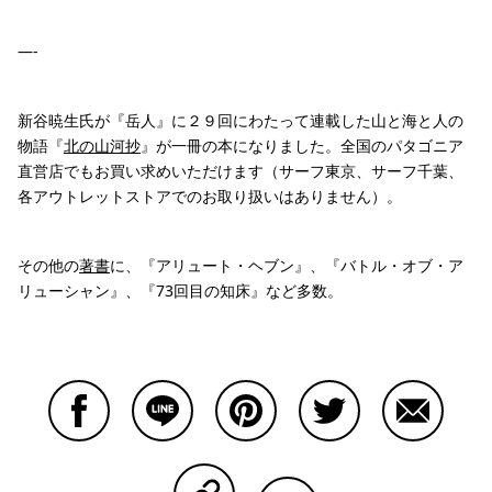
—-
新谷暁生氏が『岳人』に２９回にわたって連載した山と海と人の
物語『
北の山河抄
』が一冊の本になりました。全国のパタゴニア
直営店でもお買い求めいただけます（サーフ東京、サーフ千葉、
各アウトレットストアでのお取り扱いはありません）。
その他の
著書
に、『アリュート・ヘブン』、『バトル・オブ・ア
リューシャン』、『73回目の知床』など多数。
Facebookで共有する
Lineで共有する
Pinterestで共有する
Twitterで共有する
Emailで