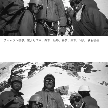
チャムラン登攀。左より李家、白木、新谷、喜多、由木。写真：新谷暁生