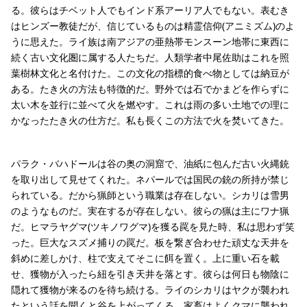
る。彼らはチベット人でもインド系アーリア人でもない。表むき
はヒンズー教徒だが、信じているものは精霊信仰(アニミズム)のよ
うに思えた。ライ族は南アジアの亜熱帯モンスーン地帯に東西に
続く古い文化圏に属する人たちだ。人類学者中尾佐助はこれを照
葉樹林文化と名付けた。この文化の指標的食べ物としては納豆が
ある。たき火の方法も特徴的だ。野外では石でかまどを作らずに
太い木を並行に並べて火を燃やす。これは雨の多い土地での理に
かなったたき火の仕方だ。私も長くこの方法で火を焚いてきた。
パラク・バハドールは谷の奥の洞窟で、油紙に包んだ古い火縄銃
を取り出して見せてくれた。ネパールでは国民の銃の所持が禁じ
られている。だから猟師という職業は存在しない。シカリは雪男
のようなものだ。実在するが存在しない。彼らの猟は主にワナ猟
だ。ヒマラヤグマ(ツキノワグマ)を獲る罠を見た時、私は思わず笑
った。巨大なスズメ捕りの罠だ。板を繋ぎ合わせた頑丈な天井を
斜めに差しかけ、柱で支えてそこに餌を置く。上に重い石を載
せ、獲物が入ったら紐を引き天井を落とす。彼らは何日も物陰に
隠れて獲物が来るのを待ち続ける。ライのシカリはヤクが襲われ
たという話を聞くと谷を上がってくる。家畜はよくクマに襲われ