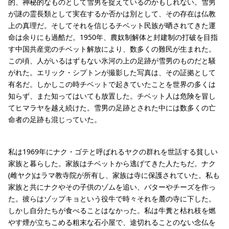
的、神秘的なものとして雪男を捉えているのかもしれない。雪男
が謎の霊長類として実在するか否かは別として、その存在は仏教
上の真理だ。そしてそれを信じるチベット民族が晒されてきた運
命は余りにも過酷だ。1950年、農奴制解体と封建制の打破を目指
す中国共産党のチベット解放により、数多くの難民が生まれた。
この頃、人がいるはずもない氷河の上の足跡が雪男のものだと騒
がれた。エリック・シプトンが撮影した写真は、その証拠として
有名だ。しかしこの時チベットで起きていたことを世界の多くは
知らず、また知ってはいても放置した。チベット人は危険を冒し
てヒマラヤを越え続けた。雪男の足跡とされた中には数多くの亡
命者の足跡も混じっていた。
私は1969年にナク・ゴテと呼ばれるヤクの群れを世話する貧しい
家族と暮らした。家族はチベットから逃げてきた人たちだ。ナク
(雌ヤク)はラマ教寺院が所有し、家族は寺に保護されていた。私も
家族と共にナクやその子供のゾムを追い、バターやチーズを作っ
た。彼らはゾップキョという役牛で時々それを麓の寺に下した。
しかし自分たちが食べることはなかった。私は牛糞と枯れ枝を燃
やす煙が立ちこめる粗末な石小屋で、途切れることのない念仏を