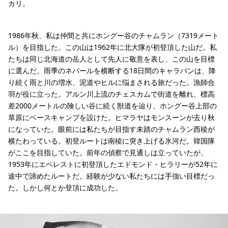
カリ。
1986年秋、私は仲間と共にホングー谷のチャムラン（7319メート
ル）を目指した。この山は1962年に北大隊が初登頂した山だ。私
たちは同じ北海道の岳人として先人に敬意を表し、この山を目標
に選んだ。雨季のネパールを横断する18日間のキャラバンは、降
り続く雨と川の増水、泥道やヒルに悩まされる旅だった。漁師合
羽が役に立った。アルン川上流のチェスカムで街道を離れ、標高
差2000メートルの険しい谷に続く獣道を辿り、ホングー谷上部の
草原にベースキャンプを設けた。ヒマラヤはモンスーンが去り秋
になっていた。眼前には私たちが目指す未踏のチャムラン西稜が
横たわっている。初登ルートは南稜に突き上げる氷河だ。韓国隊
がここを目指していた。前年の偵察で見通しは立っていたが、
1953年にエベレストに初登頂したエドモンド・ヒラリーが52年に
途中で諦めたルートだ。経験が少ない私たちには手強い目標だっ
た。しかし何とか登頂に成功した。