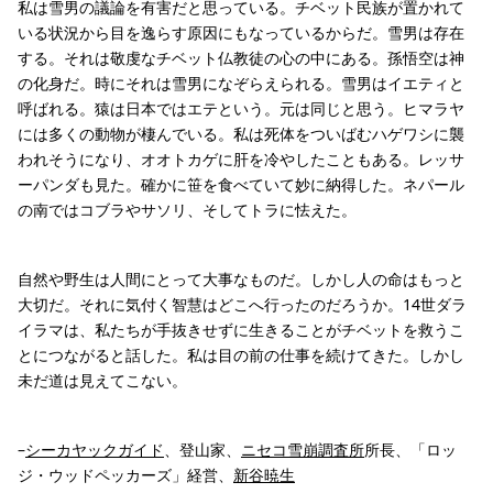
私は雪男の議論を有害だと思っている。チベット民族が置かれて
いる状況から目を逸らす原因にもなっているからだ。雪男は存在
する。それは敬虔なチベット仏教徒の心の中にある。孫悟空は神
の化身だ。時にそれは雪男になぞらえられる。雪男はイエティと
呼ばれる。猿は日本ではエテという。元は同じと思う。ヒマラヤ
には多くの動物が棲んでいる。私は死体をついばむハゲワシに襲
われそうになり、オオトカゲに肝を冷やしたこともある。レッサ
ーパンダも見た。確かに笹を食べていて妙に納得した。ネパール
の南ではコブラやサソリ、そしてトラに怯えた。
自然や野生は人間にとって大事なものだ。しかし人の命はもっと
大切だ。それに気付く智慧はどこへ行ったのだろうか。14世ダラ
イラマは、私たちが手抜きせずに生きることがチベットを救うこ
とにつながると話した。私は目の前の仕事を続けてきた。しかし
未だ道は見えてこない。
–
シーカヤックガイド
、登山家、
ニセコ雪崩調査所
所長、「ロッ
ジ・ウッドペッカーズ」経営、
新谷暁生