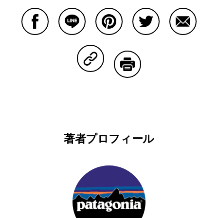
Facebookで共有する
Lineで共有する
Pinterestで共有する
Twitterで共有する
Emailで
Copy Linkで共有する
印刷する
著者プロフィール